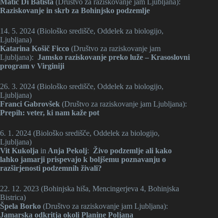
Matic Di Batista
(Društvo za raziskovanje jam Ljubljana):
Raziskovanje in skrb za Bohinjsko podzemlje
14. 5. 2024 (Biološko središče, Oddelek za biologijo,
Ljubljana)
Katarina Košič Ficco
(Društvo za raziskovanje jam
Ljubljana):
Jamsko raziskovanje preko luže – Krasoslovni
program v Virginiji
26. 3. 2024 (Biološko središče, Oddelek za biologijo,
Ljubljana)
Franci Gabrovšek
(Društvo za raziskovanje jam Ljubljana):
Prepih: veter, ki nam kaže pot
6. 1. 2024 (Biološko središče, Oddelek za biologijo,
Ljubljana)
Vit Kukolja
in
Anja Pekolj
:
Živo podzemlje ali kako
lahko jamarji prispevajo k boljšemu poznavanju o
razširjenosti podzemnih živali?
22. 12. 2023 (Bohinjska hiša, Mencingerjeva 4, Bohinjska
Bistrica)
Špela Borko
(Društvo za raziskovanje jam Ljubljana):
Jamarska odkritja okoli Planine Poljana