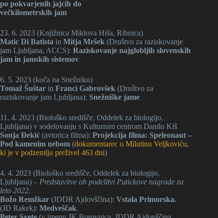
po pokvarjenih jajcih do
večkilometrskih jam
23. 6. 2023 (Knjižnica Miklova Hiša, Ribnica)
Matic Di Batista
in
Mitja Mršek
(Društvo za raziskovanje
jam Ljubljana, ACCS):
Raziskovanje najglobljih slovenskih
jam in jamskih sistemov
6. 5. 2023 (koča na Snežniku)
Tomaž Šuštar
in
Franci Gabrovšek
(Društvo za
raziskovanje jam Ljubljana):
Snežniške jame
11. 4. 2023 (Biološko središče, Oddelek za biologijo,
Ljubljana) v sodelovanju s Kulturnim centrom Danilo Kiš
Sonja Đekić
(avtorica filma):
Projekcija filma: Speleonaut –
Pod kamenim nebom
(
dokumentarec o Milutinu Veljkoviću,
ki je v podzemlju preživel 463 dni
)
4. 4. 2023 (Biološko središče, Oddelek za biologijo,
Ljubljana) –
Predstavitve ob podelitvi Putickove nagrade za
leto 2022.
Božo Remžkar
(JDDR Ajdovščina):
Vstala Primorska.
(JD Rakek):
Medveščak
.
Peter Svete
(v imenu JK Borovnica, JDDR Ajdovščina,