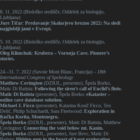
8. 11. 2022 (Biološko središče, Oddelek za biologijo,
Ljubljana)
Jure Tičar
:
Predavanje Skalarjevo brezno 2022: Na sledi
najgloblji jami v Evropi.
5. 10. 2022 (Biološko središče, Oddelek za biologijo,
Ljubljana)
Oleg Klimchuk
:
Krubera – Voronja Cave. Pioneer’s
stories.
24.–31. 7. 2022 (Savoie Mont Blanc, Francija) –
18th
International Congress of Speleology
Matthew Covington
(DZRJL, presenter), Špela Borko,
Matic Di Batista:
Following the siren’s call of Euclid’s flute.
Matic Di Batista
(presenter), Špela Borko:
eKataster –
online cave database solution.
Michael J. Ficco
(presenter), Katarina Kosič Ficco, Teo
Delić, Philip Schuchardt, Sara Fleetwood:
Exploration in
Kučka Korita, Montenegro.
Špela Borko
(DZRJL, presenter), Matic Di Batista, Matthew
Covington:
Connecting the void below mt. Kanin.
Špela Borko
(DZRJL, presenter), Jure Bevc, Matic Di
Batista:
Hidden gem in the heart of karst exploration.