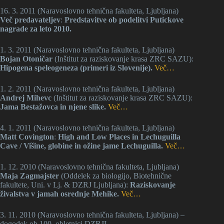
16. 3. 2011 (Naravoslovno tehnična fakulteta, Ljubljana)
Več predavateljev
:
Predstavitve ob podelitvi Putickove
nagrade za leto 2010.
1. 3. 2011 (Naravoslovno tehnična fakulteta, Ljubljana)
Bojan Otoničar
(Inštitut za raziskovanje krasa ZRC SAZU):
Hipogena speleogeneza (primeri iz Slovenije).
Več…
1. 2. 2011 (Naravoslovno tehnična fakulteta, Ljubljana)
Andrej Mihevc
(Inštitut za raziskovanje krasa ZRC SAZU):
Jama Bestažovca in njene slike.
Več…
4. 1. 2011 (Naravoslovno tehnična fakulteta, Ljubljana)
Matt Covington
:
High and Low Places in Lechuguilla
Cave / Višine, globine in ožine jame Lechuguilla.
Več…
1. 12. 2010 (Naravoslovno tehnična fakulteta, Ljubljana)
Maja Zagmajster
(Oddelek za biologijo, Biotehnične
fakultete, Uni. v Lj. & DZRJ Ljubljana):
Raziskovanje
živalstva v jamah osrednje Mehike.
Več…
3. 11. 2010 (Naravoslovno tehnična fakulteta, Ljubljana) –
dogodek ob 100. obletnici DZRJL