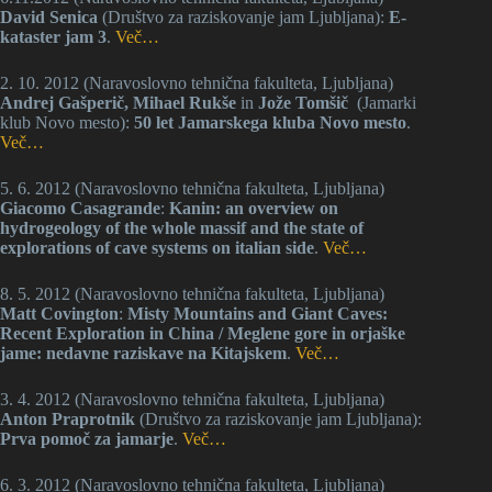
David Senica
(Društvo za raziskovanje jam Ljubljana):
E-
kataster jam 3
.
Več…
2. 10. 2012 (Naravoslovno tehnična fakulteta, Ljubljana)
Andrej Gašperič, Mihael Rukše
in
Jože Tomšič
(Jamarki
klub Novo mesto):
50 let Jamarskega kluba Novo mesto
.
Več…
5. 6. 2012 (Naravoslovno tehnična fakulteta, Ljubljana)
Giacomo Casagrande
:
Kanin: an overview on
hydrogeology of the whole massif and the state of
explorations of cave systems on italian side
.
Več…
8. 5. 2012 (Naravoslovno tehnična fakulteta, Ljubljana)
Matt Covington
:
Misty Mountains and Giant Caves:
Recent Exploration in China / Meglene gore in orjaške
jame: nedavne raziskave na Kitajskem
.
Več…
3. 4. 2012 (Naravoslovno tehnična fakulteta, Ljubljana)
Anton Praprotnik
(Društvo za raziskovanje jam Ljubljana):
Prva pomoč za jamarje
.
Več…
6. 3. 2012 (Naravoslovno tehnična fakulteta, Ljubljana)