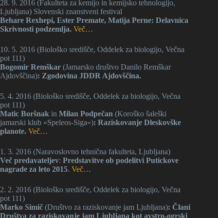
28. 9. 2016 (Fakulteta za kemijo in kemijsko tehnologijo,
Ljubljana) Slovenski znanstveni festival
Behare Rexhepi, Ester Premate, Matija Perne: Delavnica
Skrivnosti podzemlja.
Več…
10. 5. 2016 (Biološko središče, Oddelek za biologijo, Večna
pot 111)
Bogomir Remškar
(Jamarsko društvo Danilo Remškar
Ajdovščina)
: Zgodovina JDDR Ajdovščina.
5. 4. 2016 (Biološko središče, Oddelek za biologijo, Večna
pot 111)
Matic Boršnak
in
Milan Podpečan
(K
oroško šaleški
jamarski klub »Speleos-Siga«)
: Raziskovanje Dleskovške
planote.
Več…
1. 3. 2016 (Naravoslovno tehnična fakulteta, Ljubljana)
Več predavateljev
:
Predstavitve ob podelitvi Putickove
nagrade za leto 2015
.
Več…
2. 2. 2016 (Biološko središče, Oddelek za biologijo, Večna
pot 111)
Marko Simič
(Društvo za raziskovanje jam Ljubljana)
: Člani
Društva za raziskovanje jam Ljubljana kot avstro-ogrski