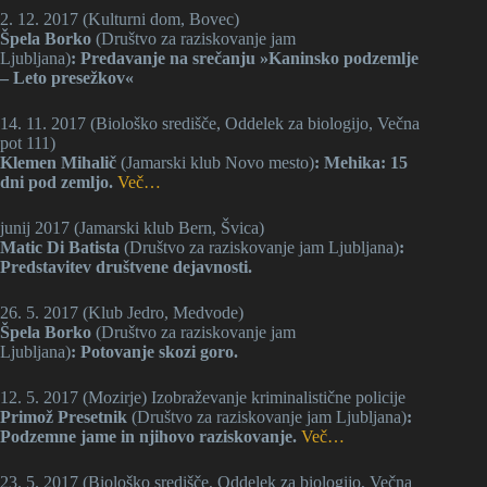
2. 12. 2017 (Kulturni dom, Bovec)
Špela Borko
(Društvo za raziskovanje jam
Ljubljana)
:
Predavanje na srečanju »Kaninsko podzemlje
– Leto presežkov«
14. 11. 2017 (Biološko središče, Oddelek za biologijo, Večna
pot 111)
Klemen Mihalič
(Jamarski klub Novo mesto)
: Mehika: 15
dni pod zemljo.
Več…
junij 2017 (Jamarski klub Bern, Švica)
Matic Di Batista
(Društvo za raziskovanje jam Ljubljana)
:
Predstavitev društvene dejavnosti.
26. 5. 2017 (Klub Jedro, Medvode)
Špela Borko
(Društvo za raziskovanje jam
Ljubljana)
: Potovanje skozi goro.
12. 5. 2017 (Mozirje) Izobraževanje kriminalistične policije
Primož Presetnik
(Društvo za raziskovanje jam Ljubljana)
:
Podzemne jame in njihovo raziskovanje.
Več…
23. 5. 2017 (Biološko središče, Oddelek za biologijo, Večna