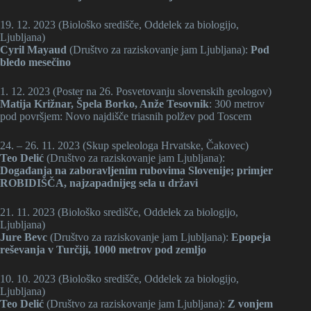
19. 12. 2023 (Biološko središče, Oddelek za biologijo,
Ljubljana)
Cyril Mayaud
(Društvo za raziskovanje jam Ljubljana):
Pod
bledo mesečino
1. 12. 2023 (Poster na 26. Posvetovanju slovenskih geologov)
Matija Križnar, Špela Borko, Anže Tesovnik
: 300 metrov
pod površjem: Novo najdišče triasnih polžev pod Toscem
24. – 26. 11. 2023 (Skup speleologa Hrvatske, Čakovec)
Teo Delić
(Društvo za raziskovanje jam Ljubljana):
Događanja na zaboravljenim rubovima Slovenije; primjer
ROBIDIŠČA, najzapadnijeg sela u državi
21. 11. 2023 (Biološko središče, Oddelek za biologijo,
Ljubljana)
Jure Bevc
(Društvo za raziskovanje jam Ljubljana):
Epopeja
reševanja v Turčiji, 1000
metrov pod zemljo
10. 10. 2023 (Biološko središče, Oddelek za biologijo,
Ljubljana)
Teo Delić
(Društvo za raziskovanje jam Ljubljana):
Z vonjem