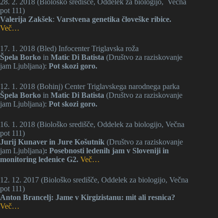
28. 2. 2018 (Biološko središče, Oddelek za biologijo, Večna
pot 111)
Valerija Zakšek
:
Varstvena genetika človeške ribice.
Več…
17. 1. 2018 (Bled) Infocenter Triglavska roža
Špela Borko
in
Matic Di Batista
(Društvo za raziskovanje
jam Ljubljana):
Pot skozi goro.
12. 1. 2018 (Bohinj) Center Triglavskega narodnega parka
Špela Borko
in
Matic Di Batista
(Društvo za raziskovanje
jam Ljubljana):
Pot skozi goro.
16. 1. 2018 (Biološko središče, Oddelek za biologijo, Večna
pot 111)
Jurij Kunaver in Jure Košutnik
(Društvo za raziskovanje
jam Ljubljana)
: Posebnosti ledenih jam v Sloveniji in
monitoring ledenice G2.
Več…
12. 12. 2017 (Biološko središče, Oddelek za biologijo, Večna
pot 111)
Anton Brancelj: Jame v Kirgizistanu: mit ali resnica?
Več…