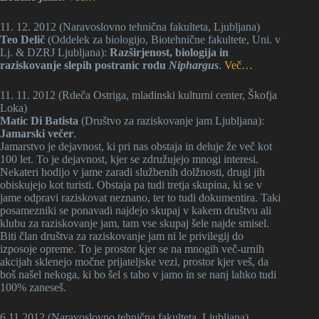
11. 12. 2012 (Naravoslovno tehnična fakulteta, Ljubljana)
Teo Delič
(Oddelek za biologijo, Biotehnične fakultete, Uni. v
Lj. & DZRJ Ljubljana):
Razširjenost, biologija in
raziskovanje slepih postranic rodu
Niphargus
.
Več…
11. 11. 2012 (Rdeča Ostriga, mladinski kulturni center, Škofja
Loka)
Matic Di Batista
(Društvo za raziskovanje jam Ljubljana):
Jamarski večer
.
Jamarstvo je dejavnost, ki pri nas obstaja in deluje že več kot
100 let. To je dejavnost, kjer se združujejo mnogi interesi.
Nekateri hodijo v jame zaradi službenih dolžnosti, drugi jih
obiskujejo kot turisti. Obstaja pa tudi tretja skupina, ki se v
jame odpravi raziskovat neznano, ter to tudi dokumentira. Taki
posamezniki se ponavadi najdejo skupaj v kakem društvu ali
klubu za raziskovanje jam, tam vse skupaj šele najde smisel.
Biti član društva za raziskovanje jam ni le privilegij do
izposoje opreme. To je prostor kjer se na mnogih več-urnih
akcijah sklenejo močne prijateljske vezi, prostor kjer veš, da
boš našel nekoga, ki bo šel s tabo v jamo in se nanj lahko tudi
100% zaneseš.
6.11.2012 (Naravoslovno tehnična fakulteta, Ljubljana)