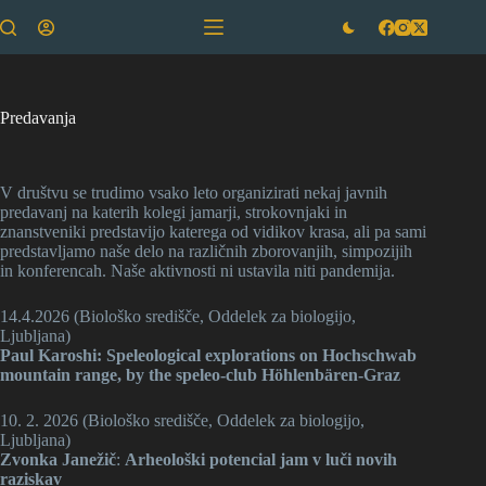
Skip
to
content
Predavanja
V društvu se trudimo vsako leto organizirati nekaj javnih
predavanj na katerih kolegi jamarji, strokovnjaki in
znanstveniki predstavijo katerega od vidikov krasa, ali pa sami
predstavljamo naše delo na različnih zborovanjih, simpozijih
in konferencah. Naše aktivnosti ni ustavila niti pandemija.
14.4.2026 (Biološko središče, Oddelek za biologijo,
Ljubljana)
Paul Karoshi: Speleological explorations on Hochschwab
mountain range, by the speleo-club Höhlenbären-Graz
10. 2. 2026 (Biološko središče, Oddelek za biologijo,
Ljubljana)
Zvonka Janežič
:
Arheološki potencial jam v luči novih
raziskav