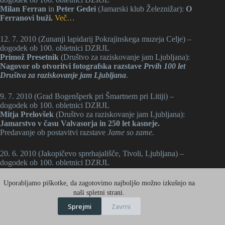
Milan Ferran
in
Peter Gedei
(Jamarski klub Železnižar):
O
Ferranovi buži.
Več…
12. 7. 2010 (Zunanji lapidarij Pokrajinskega muzeja Celje) –
dogodek ob 100. obletnici DZRJL
Primož Presetnik
(Društvo za raziskovanje jam Ljubljana):
Nagovor ob otvoritvi fotografska razstave
Prvih 100 let
Društva za raziskovanje jam Ljubljana
.
9. 7. 2010 (Grad Bogenšperk pri Šmartnem pri Litiji) –
dogodek ob 100. obletnici DZRJL
Mitja Prelovšek
(Društvo za raziskovanje jam Ljubljana):
Jamarstvo v času Valvasorja in 250 let kasneje.
Predavanje ob postavitvi razstave
Jame so zame
.
20. 6. 2010 (Jakopičevo sprehajališče, Tivoli, Ljubljana) –
dogodek ob 100. obletnici DZRJL
Primož Presetnik
(Društvo za raziskovanje jam Ljubljana):
Slavnostni
n
agovor ob otvoritvi fotografska razstave
Prvih
Uporabljamo piškotke, da zagotovimo najboljšo možno izkušnjo na
100 let Društva za raziskovanje jam Ljubljana
.
naši spletni strani.
Jani Mödendorfer
(podžupan Mestne občine Ljubljana):
Sprejmi
Zavrni
Nagovor ob otvoritvi
.
Marko Simić
(Društvo za raziskovanje jam Ljubljana):