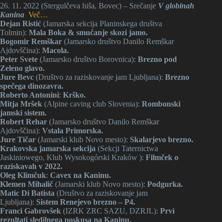
26. 11. 2022 (Stergulčeva hiša, Bovec) – Srečanje
V globinah
Kanina
Več…
Dejan Ristić
(Jamarska sekcija Planinskega društva
Tolmin):
Mala Boka & smučanje skozi jamo.
Bogomir Remškar
(Jamarsko društvo Danilo Remškar
Ajdovščina):
Macola.
Peter Svete
(Jamarsko društvo Borovnica):
Brezno pod
Zeleno glavo.
Jure Bevc
(Društvo za raziskovanje jam Ljubljana):
Brezno
spečega dinozavra.
Roberto Antonini
:
Krško.
Mitja Mršek
(Alpine caving club Slovenia):
Rombonski
jamski sistem.
Robert Rehar
(Jamarsko društvo Danilo Remškar
Ajdovščina):
Vstala Primorska.
Jure Tičar
(Jamarski klub Novo mesto):
Skalarjevo brezno.
Krakovska jamarska sekcija
(Sekcji Taternictwa
Jaskiniowego, Klub Wysokogórski Kraków ):
Filmček o
raziskavah v 2022.
Oleg Klimčuk
:
Cavex na Kaninu.
Klemen Mihalič
(Jamarski klub Novo mesto):
Podgurka.
Matic Di Batista
(Društvo za raziskovanje jam
Ljubljana):
Sistem Renejevo brezno – P4.
Franci Gabrovšek
(IZRK ZRC SAZU, DZRJL):
Prvi
rezultati sledilnega poskusa na Kaninu.