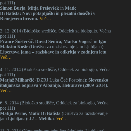
pot 111)
Simon Burja
,
Mitja Prelovšek
in
Matic
Di Batista: Novi potapljaški in plezalni dosežki v
Renejevem breznu.
Več…
2. 12. 2014 (Biološko središče, Oddelek za biologijo, Večna
pot 111)
France Šušteršič
,
David Senica
,
Marko Vogrič
in
Igor
Maksim Košir
(Društvo za raziskovanje jam Ljubljana):
Lipertova jama – raziskave in odkritja v zadnjem letu
.
Več…
4. 11. 2014 (Biološko središče, Oddelek za biologijo, Večna
pot 111)
Matjaž Milharčič
(DZRJ Luka Čeč Postojna):
Slovensko
italijanska odprava v Albanijo, Hekurave (2009–2014)
.
Več…
6. 5. 2014 (Biološko središče, Oddelek za biologijo, Večna
pot 111)
Matija Perne, Matic Di Batista
(Društvo za raziskovanje
jam Ljubljana):
J2 – Mehika
.
Več…
11. 3. 2014 (Naravoslovno tehnična fakulteta, Ljubljana)