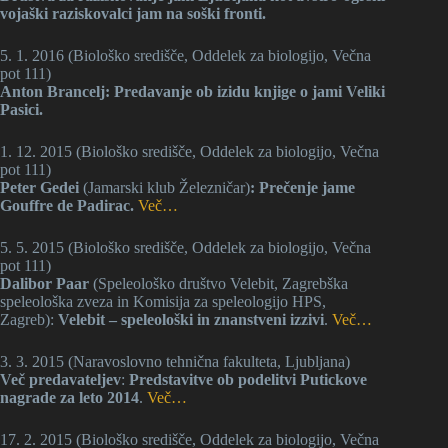
vojaški raziskovalci jam na soški fronti.
5. 1. 2016 (Biološko središče, Oddelek za biologijo, Večna
pot 111)
Anton Brancelj: Predavanje ob izidu knjige o jami Veliki
Pasici.
1. 12. 2015 (Biološko središče, Oddelek za biologijo, Večna
pot 111)
Peter Gedei
(Jamarski klub Železničar)
: Prečenje jame
Gouffre de Padirac.
Več…
5. 5. 2015 (Biološko središče, Oddelek za biologijo, Večna
pot 111)
Dalibor Paar
(Speleološko društvo Velebit, Zagrebška
speleološka zveza in Komisija za speleologijo HPS,
Zagreb):
Velebit – speleološki in znanstveni izzivi
.
Več…
3. 3. 2015 (Naravoslovno tehnična fakulteta, Ljubljana)
Več predavateljev
:
Predstavitve ob podelitvi Putickove
nagrade za leto 2014
.
Več…
17. 2. 2015 (Biološko središče, Oddelek za biologijo, Večna