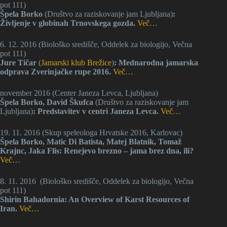
pot 111)
Špela Borko
(Društvo za raziskovanje jam Ljubljana)
:
Življenje v globinah Trnovskega gozda.
Več…
6. 12. 2016 (Biološko središče, Oddelek za biologijo, Večna
pot 111)
Jure Tičar
(
Jamarski klub Brežice
)
: Mednarodna jamarska
odprava Zverinjačke rupe 2016.
Več…
november 2016 (Center Janeza Levca, Ljubljana)
Špela Borko, David Škufca
(Društvo za raziskovanje jam
Ljubljana)
: Predstavitev v centri Janeza Levca.
Več…
19. 11. 2016 (Skup speleologa Hrvatske 2016, Karlovac)
Špela Borko, Matic Di Batista, Matej Blatnik, Tomaž
Krajnc, Jaka Flis: Renejevo brezno – jama brez dna, ili?
Več…
8. 11. 2016 (Biološko središče, Oddelek za biologijo, Večna
pot 111)
Shirin Bahadornia: An Overview of Karst Resources of
Iran.
Več…