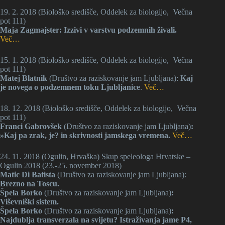
19. 2. 2018 (Biološko središče, Oddelek za biologijo, Večna
pot 111)
Maja Zagmajster: Izzivi v varstvu podzemnih živali.
Več…
15. 1. 2018 (Biološko središče, Oddelek za biologijo, Večna
pot 111)
Matej Blatnik
(Društvo za raziskovanje jam Ljubljana):
Kaj
je novega o podzemnem toku Ljubljanice
.
Več…
18. 12. 2018 (Biološko središče, Oddelek za biologijo, Večna
pot 111)
Franci Gabrovšek
(Društvo za raziskovanje jam Ljubljana)
:
»Kaj pa zrak, je? in skrivnosti jamskega vremena.
Več…
24. 11. 2018 (Ogulin, Hrvaška) Skup speleologa Hrvatske –
Ogulin 2018 (23.-25. november 2018)
Matic Di Batista
(Društvo za raziskovanje jam Ljubljana):
Brezno na Toscu.
Špela Borko
(Društvo za raziskovanje jam Ljubljana)
:
Viševniški sistem.
Špela Borko
(Društvo za raziskovanje jam Ljubljana)
:
Najdublja transverzala na svijetu? Istraživanja jame P4,