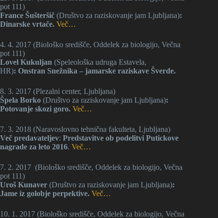
pot 111)
France Šušteršič
(Društvo za raziskovanje jam Ljubljana)
:
Dinarske vrtače.
Več…
4. 4. 2017 (Biološko središče, Oddelek za biologijo, Večna
pot 111)
Lovel Kukuljan
(Speleološka udruga Estavela,
HR)
: Onstran Snežnika – jamarske raziskave Šverde.
8. 3. 2017 (Plezalni center, Ljubljana)
Špela Borko
(Društvo za raziskovanje jam Ljubljana)
:
Potovanje skozi goro.
Več…
7. 3. 2018 (Naravoslovno tehnična fakulteta, Ljubljana)
Več predavateljev
:
Predstavitve ob podelitvi Putickove
nagrade za leto 2016
.
Več…
7. 2. 2017 (Biološko središče, Oddelek za biologijo, Večna
pot 111)
Uroš Kunaver
(Društvo za raziskovanje jam Ljubljana)
:
Jame iz golobje perpektive.
Več…
10. 1. 2017 (Biološko središče, Oddelek za biologijo, Večna