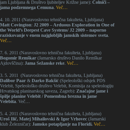
jam Ljubljana & Društvo ljubiteljev Križne jame):
Čolniči –
jama podzemnega Cemuna
.
Več…
4. 10. 2011 (Naravoslovno tehnična fakulteta, Ljubljana)
Matt Covington
:
J2 2009 – Arduous Exploration in One of
the World’s Deepest Cave Systems/ J2 2009 – naporno
raziskovanje v enem najglobljih jamskih sistemov sveta
.
Več…
7. 6. 2011 (Naravoslovno tehnična fakulteta, Ljubljana)
Bogomir Remškar
(Jamarsko društvo Danilo Remškar
Ajdovščina):
Jama Sežanske reke
.
Več…
3. 5. 2011 (Naravoslovno tehnična fakulteta, Ljubljana)
Dalibor Paar
&
Darko Bakšić
(Speleološki odsjek PDS
Velebit, Speleološko društvo Velebit, Komisija za speleologiju
Hrvatskog planinarskog saveza, Zagreb):
Značajne jame i
špilje planine Velebit / Pomembna brezna in jame
Velebita
. Več…
5. 4. 2011 (Naravoslovno tehnična fakulteta, Ljubljana)
Uroš Ilič, Matej Mihailovski & Igor Vrhovec
(Jamarski
klub Železničar):
Jamsko potapljanje na Floridi.
Več…