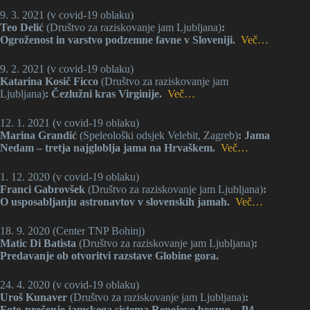
9. 3. 2021 (v covid-19 oblaku)
Teo Delić
(Društvo za raziskovanje jam Ljubljana)
:
Ogroženost in varstvo podzemne favne v Sloveniji.
Več…
9. 2. 2021 (v covid-19 oblaku)
Katarina Kosič Ficco
(Društvo za raziskovanje jam
Ljubljana)
: Čezlužni kras Virginije.
Več…
12. 1. 2021 (v covid-19 oblaku)
Marina Grandić
(Speleološki odsjek Velebit, Zagreb)
: Jama
Nedam – tretja najgloblja jama na Hrvaškem.
Več…
1. 12. 2020 (v covid-19 oblaku)
Franci Gabrovšek
(Društvo za raziskovanje jam Ljubljana)
:
O usposabljanju astronavtov v slovenskih jamah.
Več…
18. 9. 2020 (Center TNP Bohinj)
Matic Di Batista
(Društvo za raziskovanje jam Ljubljana)
:
Predavanje ob otvoritvi razstave Globine gora.
24. 4. 2020 (v covid-19 oblaku)
Uroš Kunaver
(Društvo za raziskovanje jam Ljubljana)
:
Foto-prečenje jamskega sistema Renejevo brezno – P4.