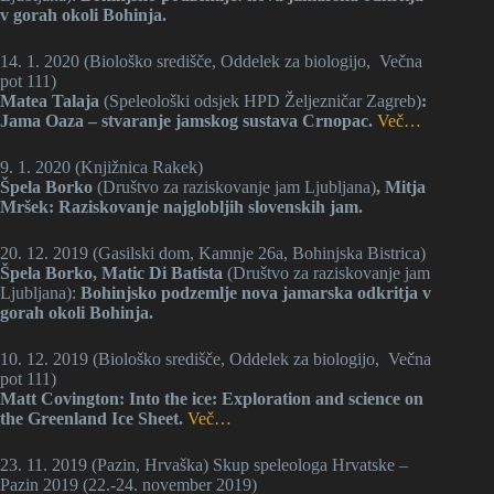
v gorah okoli Bohinja.
14. 1. 2020 (Biološko središče, Oddelek za biologijo, Večna
pot 111)
Matea Talaja
(Speleološki odsjek HPD Željezničar Zagreb)
:
Jama Oaza – stvaranje jamskog sustava Crnopac.
Več…
9. 1. 2020 (Knjižnica Rakek)
Špela Borko
(Društvo za raziskovanje jam Ljubljana)
, Mitja
Mršek: Raziskovanje najglobljih slovenskih jam.
20. 12. 2019 (Gasilski dom, Kamnje 26a, Bohinjska Bistrica)
Špela Borko, Matic Di Batista
(Društvo za raziskovanje jam
Ljubljana):
Bohinjsko podzemlje nova jamarska odkritja v
gorah okoli Bohinja.
10. 12. 2019 (Biološko središče, Oddelek za biologijo, Večna
pot 111)
Matt Covington: Into the ice: Exploration and science on
the Greenland Ice Sheet.
Več…
23. 11. 2019 (Pazin, Hrvaška) Skup speleologa Hrvatske –
Pazin 2019 (22.-24. november 2019)