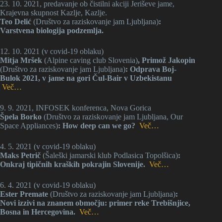
23. 10. 2021, predavanje ob čistilni akciji Jeriševe jame,
Krajevna skupnost Kazlje, Kazlje.
Teo Delić
(Društvo za raziskovanje jam Ljubljana)
:
Varstvena biologija podzemlja.
12. 10. 2021 (v covid-19 oblaku)
Mitja Mršek
(Alpine caving club Slovenia)
, Primož Jakopin
(Društvo za raziskovanje jam Ljubljana)
: Odprava Boj-
Bulok 2021, v jame na gori Čul-Bair v Uzbekistanu
Več…
9. 9. 2021, INFOSEK konferenca, Nova Gorica
Špela Borko
(Društvo za raziskovanje jam Ljubljana, Our
Space Appliances)
: How deep can we go?
Več…
4. 5. 2021 (v covid-19 oblaku)
Maks Petrič
(Šaleški jamarski klub Podlasica Topolšica)
:
Onkraj tipičnih kraških pokrajin Slovenije.
Več…
6. 4. 2021 (v covid-19 oblaku)
Ester Premate
(Društvo za raziskovanje jam Ljubljana)
:
Novi izzivi na znanem območju: primer reke Trebišnjice,
Bosna in Hercegovina.
Več…