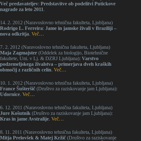
Več predavateljev
:
Predstavitve ob podelitvi Putickove
nagrade za leto 2011
.
14. 2. 2012 (Naravoslovno tehnična fakulteta, Ljubljana)
Rodrigo L. Ferreira
:
Jame in jamske živali v Braziliji –
nova odkritja
.
Več…
7. 2. 2012 (Naravoslovno tehnična fakulteta, Ljubljana)
Maja Zagmajster
(Oddelek za biologijo, Biotehnične
fakultete, Uni. v Lj. & DZRJ Ljubljana):
Varstvo
podzemeljskega živalstva – primerjava dveh kraških
območij z različnih celin
.
Več…
10. 1. 2012 (Naravoslovno tehnična fakulteta, Ljubljana)
France Šušteršič
(Društvo za raziskovanje jam Ljubljana):
Udornice
.
Več…
6. 12. 2011 (Naravoslovno tehnična fakulteta, Ljubljana)
Jure Košutnik
(Društvo za raziskovanje jam Ljubljana):
Kras in jame Avstralije
.
Več…
8. 11. 2011 (Naravoslovno tehnična fakulteta, Ljubljana)
Mitja Prelovšek & Matej Kržič
(Društvo za raziskovanje