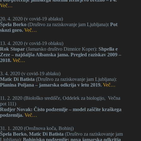
Več…
20. 4. 2020 (v covid-19 ablaku)
Špela Borko
(Društvo za raziskovanje jam Ljubljana)
: Pot
skozi goro.
Več…
13. 4. 2020 (v covid-19 oblaku)
Rok Stopar
(Jamarsko društvo Dimnice Koper):
Shpella e
Zeze – najdaljša Albanska jama. Pregled raziskav 2009 –
2018.
Več…
3. 4. 2020 (v covid-19 ablaku)
Matic Di Batista
(Društvo za raziskovanje jam Ljubljana):
Planina Poljana – jamarska odkrija v letu 2019.
Več…
11. 2. 2020 (Biološko središče, Oddelek za biologijo, Večna
pot 111)
Rudjer Novak: Čisto podzemlje – model zaščite kraškega
podzemlja.
Več…
31. 1. 2020 (Orožnova koča, Bohinj)
Špela Borko, Matic Di Batista
(Društvo za raziskovanje jam
Ljubljana):
Bohinjsko podzemlje: nova jamarska odkritja