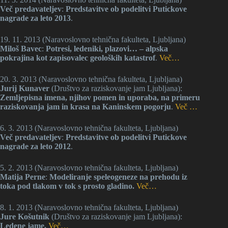
Več predavateljev
:
Predstavitve ob podelitvi Putickove
nagrade za leto 2013
.
19. 11. 2013 (Naravoslovno tehnična fakulteta, Ljubljana)
Miloš Bavec
:
Potresi, ledeniki, plazovi… – alpska
pokrajina kot zapisovalec geoloških katastrof
.
Več…
20. 3. 2013 (Naravoslovno tehnična fakulteta, Ljubljana)
Jurij Kunaver
(Društvo za raziskovanje jam Ljubljana):
Zemljepisna imena, njihov pomen in uporaba, na primeru
raziskovanja jam in krasa na Kaninskem pogorju
.
Več …
6. 3. 2013 (Naravoslovno tehnična fakulteta, Ljubljana)
Več predavateljev
:
Predstavitve ob podelitvi Putickove
nagrade za leto 2012
.
5. 2. 2013 (Naravoslovno tehnična fakulteta, Ljubljana)
Matija Perne
:
Modeliranje speleogeneze na prehodu iz
toka pod tlakom v tok s prosto gladino.
Več…
8. 1. 2013 (Naravoslovno tehnična fakulteta, Ljubljana)
Jure Košutnik
(Društvo za raziskovanje jam Ljubljana):
Ledene jame.
Več…