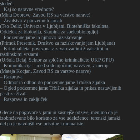
sledeč:
– Kaj so naravne vrednote?
(Mina Dobravc, Zavod RS za varstvo narave)
– Živalstvo v podzemnih jamah
(Teo Delić, Univerza v Ljubljani, Biotehniška fakulteta,
Oddelek za biologija, Skupina za speleobiologijo)
– Podzemne jame in njihovo raziskovanje
(Primož Presetnik, Društvo za raziskovanje jam Ljubljana)
– Kriminaliteta, povezana z zavarovanimi živalskimi in
rastlinskimi vrstami
(Uršula Belaj, Sektor za splošno kriminaliteto UKP GPU)
– Komunikacija – med sodelujočimi, navzven, z mediji
(Mateja Kocjan, Zavod RS za varstvo narave)
– Razprava
– Odmor in odhod do podzemne jame Trbiška zijalka
– Ogled podzemne jame Trbiška zijalka in prikaz nastavljenih
pasti za živali
– Razprava in zaključek
Glede na pogovore v jami in kasnejše odzive, menimo da je
izobraževane bilo koristno za vse udeležence, terenski jamski
del pa je navdušil vse prisotne kriminaliste.