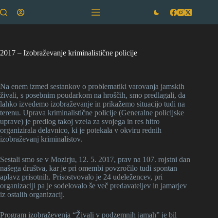
Skip
to
content
2017 – Izobraževanje kriminalistične policije
Na enem izmed sestankov o problematiki varovanja jamskih
živali, s posebnim poudarkom na hroščih, smo predlagali, da
lahko izvedemo izobraževanje in prikažemo situacijo tudi na
terenu. Uprava kriminalistične policije (Generalne policijske
uprave) je predlog takoj vzela za svojega in res hitro
organizirala delavnico, ki je potekala v okviru rednih
izobraževanj kriminalistov.
Sestali smo se v Mozirju, 12. 5. 2017, prav na 107. rojstni dan
našega društva, kar je pri omembi povzročilo tudi spontan
aplavz prisotnih. Prisostvovalo je 24 udeležencev, pri
organizaciji pa je sodelovalo še več predavateljev in jamarjev
iz ostalih organizacij.
Program izobraževenja “Živali v podzemnih jamah” je bil