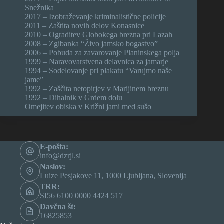
Snežnika
2017 – Izobraževanje kriminalistične policije
2011 – Zaštita novih delov Konasnice
2010 – Ograditev Globokega brezna pri Lazah
2008 – Zgibanka “Živo jamsko bogastvo”
2006 – Pobuda za zavarovanje Planinskega polja
1999 – Naravovarstvena delavnica za jamarje
1994 – Sodelovanje pri plakatu “Varujmo naše
jame”
1992 – Zaščita netopirjev v Marijinem breznu
1992 – Dihalnik v Grdem dolu
Omejitev obiska v Križni jami med sušo
E-pošta:
info@dzrjl.si
Naslov:
Luize Pesjakove 11, 1000 Ljubljana, Slovenija
TRR:
SI56 6100 0000 4424 517
Davčna št:
16825853