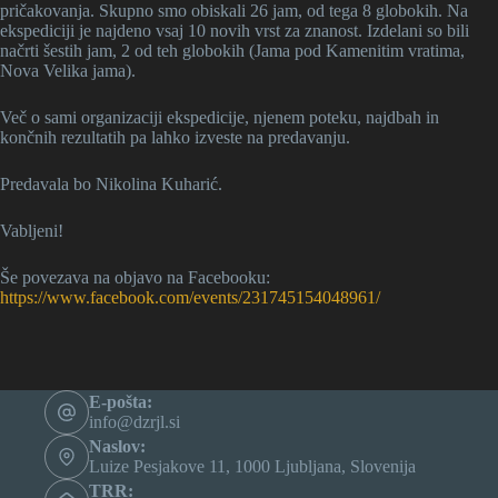
pričakovanja. Skupno smo obiskali 26 jam, od tega 8 globokih. Na
ekspediciji je najdeno vsaj 10 novih vrst za znanost. Izdelani so bili
načrti šestih jam, 2 od teh globokih (Jama pod Kamenitim vratima,
Nova Velika jama).
Več o sami organizaciji ekspedicije, njenem poteku, najdbah in
končnih rezultatih pa lahko izveste na predavanju.
Predavala bo Nikolina Kuharić.
Vabljeni!
Še povezava na objavo na Facebooku:
https://www.facebook.com/events/231745154048961/
E-pošta:
info@dzrjl.si
Naslov:
Luize Pesjakove 11, 1000 Ljubljana, Slovenija
TRR: