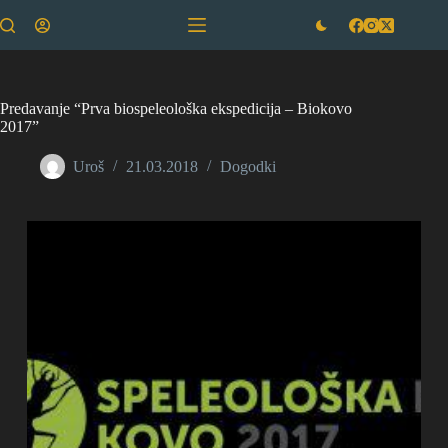
Skip
to
content
Predavanje “Prva biospeleološka ekspedicija – Biokovo
2017”
Uroš
21.03.2018
Dogodki