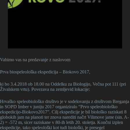
Vabimo vas na predavanje z naslovom
Prva biospeleološka ekspedicija – Biokovo 2017,
ki bo 3.4.2018 ob 18.00 na Oddelku za Biologijo, Večna pot 111 (pri
Živalskem vrtu). Povezava na zemljevid lokacije:
Hrvaško speleobiološko društvo je v sodelovanju z društvom Breganja
in SOPD Imber v juniju 2017 organiziralo “Prvo speleobiološko
ekspedicijo-Biokovo2017”. Cilj ekspedicije je bil biološko raziskati 8
globokih jam na planoti ter znova narediti načrt Vilimove jame (sin. A-
2) = -572 m, sicer raziskane v 80-ih letih 20. stoletja. Končni izplen
ekspedicije, tako speleološki kot tudi biološki, je presegel