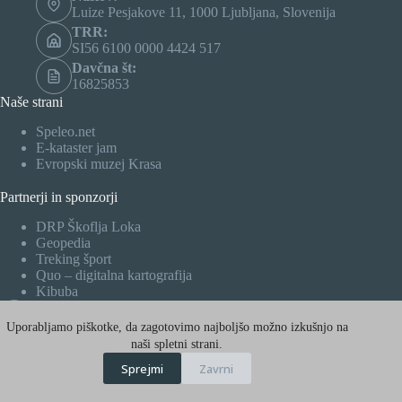
Luize Pesjakove 11, 1000 Ljubljana, Slovenija
TRR:
SI56 6100 0000 4424 517
Davčna št:
16825853
Naše strani
Speleo.net
E-kataster jam
Evropski muzej Krasa
Partnerji in sponzorji
DRP Škoflja Loka
Geopedia
Treking šport
Quo – digitalna kartografija
Kibuba
Facebook
Uporabljamo piškotke, da zagotovimo najboljšo možno izkušnjo na
X (Twitter)
naši spletni strani.
Sprejmi
Zavrni
Instagram
Copyright © 2026 - Društvo za raziskovanje jam Ljubljana