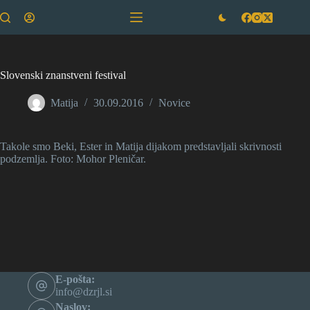
Skip
to
content
Slovenski znanstveni festival
Matija
30.09.2016
Novice
Takole smo Beki, Ester in Matija dijakom predstavljali skrivnosti
podzemlja. Foto: Mohor Pleničar.
E-pošta:
info@dzrjl.si
Naslov: