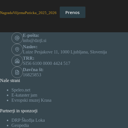
Prenos
NagradaViljemaPuticka_2025_2026
E-pošta:
info@dzrjl.si
Naslov:
Luize Pesjakove 11, 1000 Ljubljana, Slovenija
TRR:
SI56 6100 0000 4424 517
Davčna št:
16825853
Naše strani
Speleo.net
E-kataster jam
Evropski muzej Krasa
Partnerji in sponzorji
DRP Škoflja Loka
Geopedia