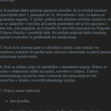
4. Kandidati lahko prijavijo jamarske dosežke, ki so rezultat raziskav,
opravljenih med 1. januarjem in 31. decembrom v letu, za katero se
podeljuje nagrada. V poštev pridejo tudi obsežne večletne raziskave, ki
so se zaključile v tem letu ali katerih pomemben del je bil opravljen v
tem letu, pod pogojem, da ti dosežki še niso bili prijavljeni na Nagrado
Viljema Puticka v preteklih letih. Pri takšnih prijavah lahko komisija
upošteva tudi delo iz predhodnih let raziskovanja.
5. Kras in še posebej jame so občutljivo okolje, zato morajo vse
raziskave potekati ob upoštevanju ustrezne zakonodaje in pravil jamam
prijaznega raziskovanja.
6. Rok za oddajo prijav je opredeljen v aktualnem razpisu. Prijava se
odda v elektronski obliki na naslov, naveden v razpisu. Zadeva
elektronskega sporočila mora vsebovati ime prijavitelja ter biti
označena v skladu z navodili aktualnega razpisa.
7. Prijava mora vsebovati:
Ime dosežka.