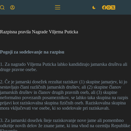
Skip
to
content
Razpisna pravila Nagrade Viljema Puticka
Pogoji za sodelovanje na razpisu
1. Za nagrado Viljema Puticka lahko kandidirajo jamarska društva ali
druge pravne osebe.
2. Če je jamarski dosežek rezultat raziskav (1) skupine jamarjev, ki jo
sestavljajo člani različnih jamarskih društev, ali (2) skupine članov
jamarskih društev in članov drugih pravnih oseb, ali (3) skupine
neformalno povezanih posameznikov, se lahko taka skupina na razpis
prijavi kot raziskovalna skupina fizičnih oseb. Raziskovalna skupina
mora vključevati vse osebe, ki so sodelovale pri raziskavah.
3. Za jamarski dosežek šteje raziskovanje nove jame ali pomembno
odkritje novih delov že znane jame, ki ima vhod na ozemlju Republike
Slovenije.