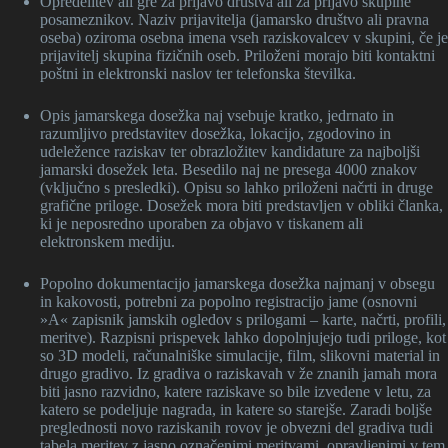
Opredelitev ali gre za prijavo društva ali za prijavo skupine
posameznikov. Naziv prijavitelja (jamarsko društvo ali pravna
oseba) oziroma osebna imena vseh raziskovalcev v skupini, če je
prijavitelj skupina fizičnih oseb. Priloženi morajo biti kontaktni
poštni in elektronski naslov ter telefonska številka.
Opis jamarskega dosežka naj vsebuje kratko, jedrnato in
razumljivo predstavitev dosežka, lokacijo, zgodovino in
udeležence raziskav ter obrazložitev kandidature za najboljši
jamarski dosežek leta. Besedilo naj ne presega 4000 znakov
(vključno s presledki). Opisu so lahko priloženi načrti in druge
grafične priloge. Dosežek mora biti predstavljen v obliki članka,
ki je neposredno uporaben za objavo v tiskanem ali
elektronskem mediju.
Popolno dokumentacijo jamarskega dosežka najmanj v obsegu
in kakovosti, potrebni za popolno registracijo jame (osnovni
»A« zapisnik jamskih ogledov s prilogami – karte, načrti, profili,
meritve). Razpisni prispevek lahko dopolnjujejo tudi priloge, kot
so 3D modeli, računalniške simulacije, film, slikovni material in
drugo gradivo. Iz gradiva o raziskavah v že znanih jamah mora
biti jasno razvidno, katere raziskave so bile izvedene v letu, za
katero se podeljuje nagrada, in katere so starejše. Zaradi boljše
preglednosti novo raziskanih rovov je obvezni del gradiva tudi
tabela meritev z jasno označenimi meritvami, opravljenimi v tem