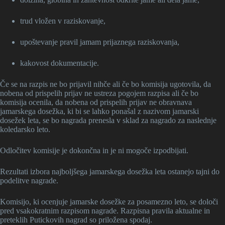
trud vložen v raziskovanje,
upoštevanje pravil jamam prijaznega raziskovanja,
kakovost dokumentacije.
Če se na razpis ne bo prijavil nihče ali če bo komisija ugotovila, da
nobena od prispelih prijav ne ustreza pogojem razpisa ali če bo
komisija ocenila, da nobena od prispelih prijav ne obravnava
jamarskega dosežka, ki bi se lahko ponašal z nazivom jamarski
dosežek leta, se bo nagrada prenesla v sklad za nagrado za naslednje
koledarsko leto.
Odločitev komisije je dokončna in je ni mogoče izpodbijati.
Rezultati izbora najboljšega jamarskega dosežka leta ostanejo tajni do
podelitve nagrade.
Komisijo, ki ocenjuje jamarske dosežke za posamezno leto, se določi
pred vsakokratnim razpisom nagrade. Razpisna pravila aktualne in
preteklih Putickovih nagrad so priložena spodaj.