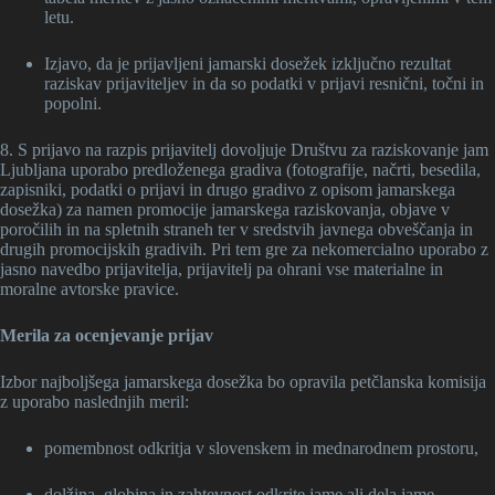
letu.
Izjavo, da je prijavljeni jamarski dosežek izključno rezultat
raziskav prijaviteljev in da so podatki v prijavi resnični, točni in
popolni.
8. S prijavo na razpis prijavitelj dovoljuje Društvu za raziskovanje jam
Ljubljana uporabo predloženega gradiva (fotografije, načrti, besedila,
zapisniki, podatki o prijavi in drugo gradivo z opisom jamarskega
dosežka) za namen promocije jamarskega raziskovanja, objave v
poročilih in na spletnih straneh ter v sredstvih javnega obveščanja in
drugih promocijskih gradivih. Pri tem gre za nekomercialno uporabo z
jasno navedbo prijavitelja, prijavitelj pa ohrani vse materialne in
moralne avtorske pravice.
Merila za ocenjevanje prijav
Izbor najboljšega jamarskega dosežka bo opravila petčlanska komisija
z uporabo naslednjih meril:
pomembnost odkritja v slovenskem in mednarodnem prostoru,
dolžina, globina in zahtevnost odkrite jame ali dela jame,