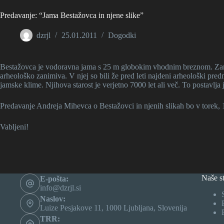
Predavanje: “Jama Bestažovca in njene slike”
dzrjl
25.01.2011
Dogodki
Bestažovca je vodoravna jama s 25 m globokim vhodnim breznom. Zarad
arheološko zanimiva. V njej so bili že pred leti najdeni arheološki pred
jamske klime. Njihova starost je verjetno 7000 let ali več. To postavl
Predavanje Andreja Mihevca o Bestažovci in njenih slikah bo v torek, 1
Vabljeni!
Naše st
E-pošta:
info@dzrjl.si
Naslov:
Luize Pesjakove 11, 1000 Ljubljana, Slovenija
TRR: