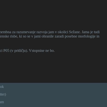
embna za razumevanje razvoja jam v okolici Sežane. Jama je tudi
enske risbe, ki so se v jami ohranile zaradi posebne morfologije in
i P05 (v pritličju). Vstopnine ne bo.
ook
ter)
ram