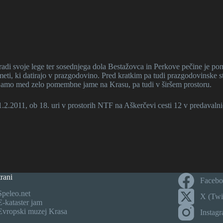
i svoje lege ter sosednjega dola Bestažovca in Perkove pečine je pom
meti, ki datirajo v prazgodovino. Pred kratkim pa tudi prazgodovinske st
ja jamo med zelo pomembne jame na Krasu, pa tudi v širšem prostoru.
.2.2011, ob 18. uri v prostorih NTF na Aškerčevi cesti 12 v predavalnic
rani
Faceb
Speleo.net
X (Twit
E-kataster jam
Evropski muzej Krasa
Instag