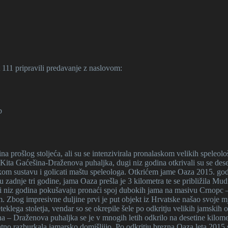
111 pripravili predavanje z naslovom:
b
na prošlog stoljeća, ali su se intenzivirala pronalaskom velikih spele
Kita Gaćešina-Draženova puhaljka, dugi niz godina otkrivali su se de
kom sustavu i golicati maštu speleologa. Otkrićem jame Oaza 2015. godi
u zadnje tri godine, jama Oaza prešla je 3 kilometra te se približila M
dugi niz godina pokušavaju pronaći spoj dubokih jama na masivu Crno
Zbog impresivne duljine prvi je put objekt iz Hrvatske našao svoje mje
eteklega stoletja, vendar so se okrepile šele po odkritju velikih jams
 – Draženova puhaljka se je v mnogih letih odkrilo na desetine kilom
o razburkala jamarsko domišljijo. Po odkritju brezna Oaza leta 2015 so