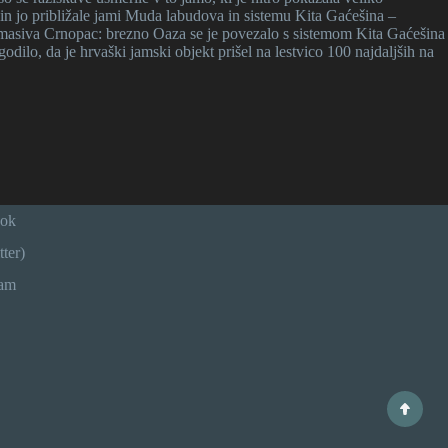
in jo približale jami Muda labudova in sistemu Kita Gaćešina –
e masiva Crnopac: brezno Oaza se je povezalo s sistemom Kita Gaćešina
dilo, da je hrvaški jamski objekt prišel na lestvico 100 najdaljših na
ook
ter)
ram