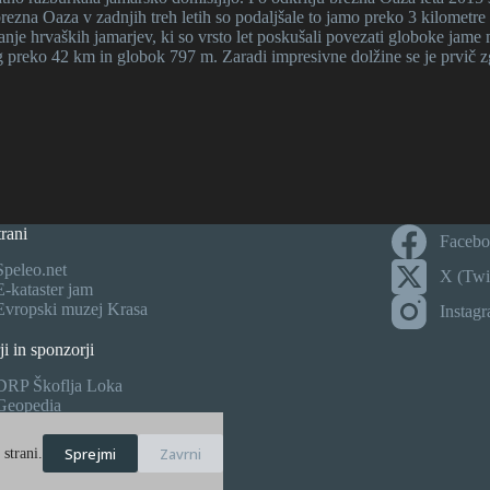
zna Oaza v zadnjih treh letih so podaljšale to jamo preko 3 kilometre 
nje hrvaških jamarjev, ki so vrsto let poskušali povezati globoke jam
 preko 42 km in globok 797 m. Zaradi impresivne dolžine se je prvič zgo
rani
Faceb
Speleo.net
X (Twit
E-kataster jam
Evropski muzej Krasa
Instag
ji in sponzorji
DRP Škoflja Loka
Geopedia
Treking šport
Quo – digitalna kartografija
Sprejmi
Zavrni
strani.
Kibuba