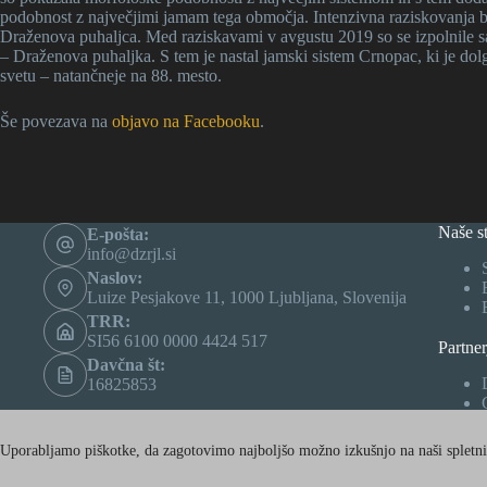
podobnost z največjimi jamam tega območja. Intenzivna raziskovanja bre
Draženova puhaljca. Med raziskavami v avgustu 2019 so se izpolnile sa
– Draženova puhaljka. S tem je nastal jamski sistem Crnopac, ki je dolg
svetu – natančneje na 88. mesto.
Še povezava na
objavo na Facebooku
.
Naše st
E-pošta:
info@dzrjl.si
Naslov:
Luize Pesjakove 11, 1000 Ljubljana, Slovenija
TRR:
SI56 6100 0000 4424 517
Partner
Davčna št:
16825853
Uporabljamo piškotke, da zagotovimo najboljšo možno izkušnjo na naši spletni 
Copyright © 2026 - Društvo za raziskovanje jam Ljubljana