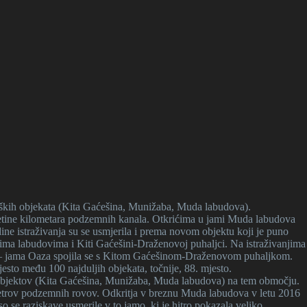
oloških objekata (Kita Gaćešina, Munižaba, Muda labudova).
setine kilometara podzemnih kanala. Otkrićima u jami Muda labudova
ne istraživanja su se usmjerila i prema novom objektu koji je puno
udima labudovima i Kiti Gaćešini-Draženovoj puhaljci. Na istraživanjima
pc – jama Oaza spojila se s Kitom Gaćešinom-Draženovom puhaljkom.
sto među 100 najduljih objekata, točnije, 88. mjesto.
kih objektov (Kita Gaćešina, Munižaba, Muda labudova) na tem območju.
etrov podzemnih rovov. Odkritja v breznu Muda labudova v letu 2016
 se raziskave usmerile v to jamo, ki je hitro pokazala veliko