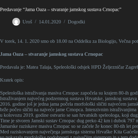
Predavanje “Jama Oaza – stvaranje jamskog sustava Crnopac”
Uroš
14.01.2020
Dogodki
V torek, 14. 1. 2020 smo ob 18.00 na Oddelku za Biologijo, Večna pot 
Jama Oaza – stvaranje jamskog sustava Crnopac
Predavala je: Matea Talaja, Speleološki odsjek HPD Željezničar Zagre
Kratek opis:
Speleološka istraživanja masiva Crnopac započela su krajem 80-ih godi
Istraživanjem najvećeg podzemnog sustava Hrvatske, jamskog sustava 
2016. godine još je jedna jama počela morfološki sličiti najvećem jams
brže počeo sličiti na najveće jame Crnopca. Intenzivnim istraživanjima 
u kolovozu 2019. godine ostvario se san hrvatskih speleologa, koji 
Time je stvoren Jamski sustav Crnopac dug preko 42 km i dubok 797 m. 
Jamarske raziskave masiva Crnopac so se začele že konec 80-tih let pr
Med raziskovanjem največjega jamskega sistema Hrvaške Kita Gaćešina
so pokazala morfološke podobnosti z največjim sistemom in s tem dodatn