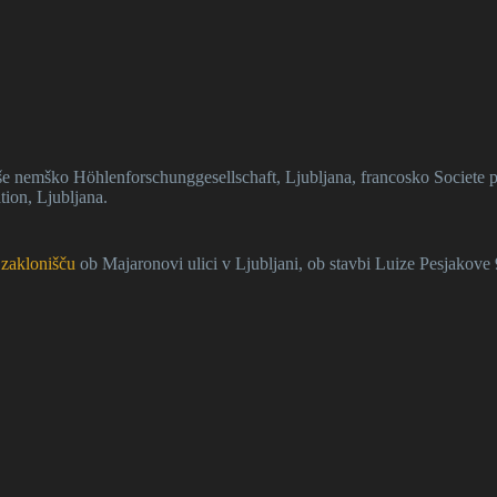
 še nemško Höhlenforschunggesellschaft, Ljubljana, francosko Societe 
tion, Ljubljana.
v
zaklonišču
ob Majaronovi ulici v Ljubljani, ob stavbi Luize Pesjakove 