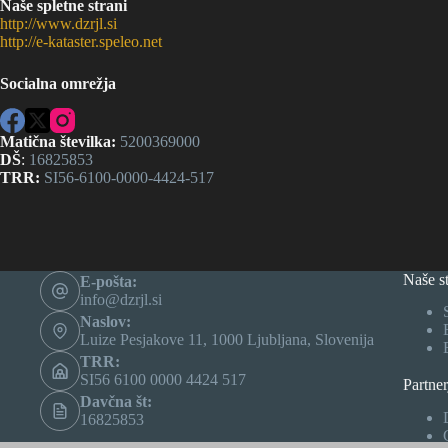
Naše spletne strani
http://www.dzrjl.si
http://e-kataster.speleo.net
Socialna omrežja
Matična številka:
5200369000
DŠ
:
16825853
TRR:
SI56-6100-0000-4424-517
Naše st
E-pošta:
info@dzrjl.si
Naslov:
Luize Pesjakove 11, 1000 Ljubljana, Slovenija
TRR:
SI56 6100 0000 4424 517
Partner
Davčna št:
16825853