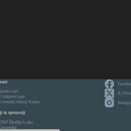
rani
Faceb
Speleo.net
X (Twit
E-kataster jam
Evropski muzej Krasa
Instag
ji in sponzorji
DRP Škoflja Loka
Geopedia