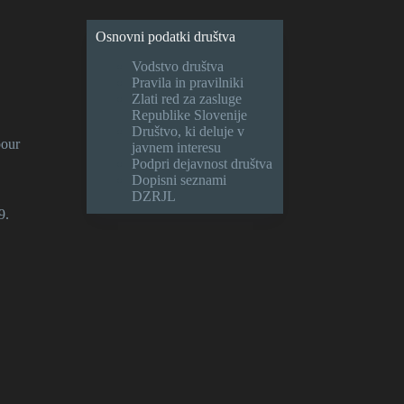
Osnovni podatki društva
Vodstvo društva
Pravila in pravilniki
Zlati red za zasluge
Republike Slovenije
Društvo, ki deluje v
pour
javnem interesu
Podpri dejavnost društva
Dopisni seznami
DZRJL
9.