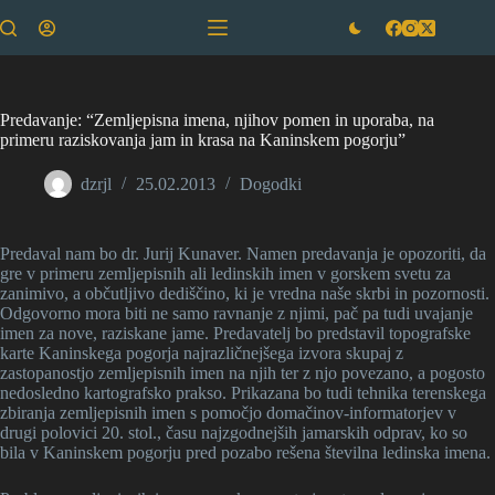
Skip
to
content
Predavanje: “Zemljepisna imena, njihov pomen in uporaba, na
primeru raziskovanja jam in krasa na Kaninskem pogorju”
dzrjl
25.02.2013
Dogodki
Predaval nam bo dr. Jurij Kunaver. Namen predavanja je opozoriti, da
gre v primeru zemljepisnih ali ledinskih imen v gorskem svetu za
zanimivo, a občutljivo dediščino, ki je vredna naše skrbi in pozornosti.
Odgovorno mora biti ne samo ravnanje z njimi, pač pa tudi uvajanje
imen za nove, raziskane jame. Predavatelj bo predstavil topografske
karte Kaninskega pogorja najrazličnejšega izvora skupaj z
zastopanostjo zemljepisnih imen na njih ter z njo povezano, a pogosto
nedosledno kartografsko prakso. Prikazana bo tudi tehnika terenskega
zbiranja zemljepisnih imen s pomočjo domačinov-informatorjev v
drugi polovici 20. stol., času najzgodnejših jamarskih odprav, ko so
bila v Kaninskem pogorju pred pozabo rešena številna ledinska imena.