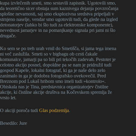
kupa izvlečenih smeti, smo sestavili zapisnik. Ugotovili smo,
da teoretično sicer obstaja sum kaznivega dejanja povzročanja
splošne nevarnosti, saj smo eksplozivna sredstva pripeljali v
strnjeno naselje, vendar smo ugotovili tudi, da glede na izgled
detonatorjev (lahko bi šlo tudi za elektronske komponente),
nevednost jamarjev in na pomanjkanje signala pri jami ni šlo
drugače.
Ko sem se po treh urah vrnil do Smetišča, si jama tega imena
ni več zaslužila. Smeti so v bigbagu ob cesti čakale
komunalce, jamarji pa so bili pri tekočih zadevah. Pestoter je
celotno akcijo posnel, dopoldne pa se nam je pridružil tudi
gospod Kapele, lokalni fotograf, ki ga je naše delo zelo
zanimalo in ga je dodobra fotografsko ovekovečil. Pred
Breznom pod Lukaš hribom smo imeli tudi »kontrolo«.
Obiskala nas je Tina, predstavnica organizatorjev čistilne
akcije, ki čistilne akcije društva na Kočevskem spremlja že
vrsto let.
O akciji poroča tudi
Glas podzemlja
.
Besedilo: Jure