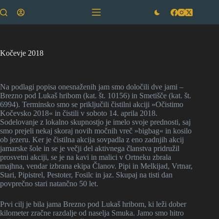
Skip
to
content
Kočevje 2018
Na podlagi popisa onesnaženih jam smo določili dve jami –
Brezno pod Lukaš hribom (kat. št. 10156) in Smetišče (kat. št.
6994). Terminsko smo se priključili čistilni akciji »Očistimo
Kočevsko 2018« in čistili v soboto 14. aprila 2018.
Sodelovanje z lokalno skupnostjo je imelo svoje prednosti, saj
smo prejeli nekaj skoraj novih močnih vreč »bigbag« in kosilo
ob jezeru. Ker je čistilna akcija sovpadla z eno zadnjih akcij
jamarske šole in se je večji del aktivnega članstva pridružil
prosvetni akciji, se je na kavi in malici v Ortneku zbrala
majhna, vendar izbrana ekipa Članov. Pipi in Melkijad, Vrtnar,
Stari, Pipistrel, Pestoter, Fosilc in jaz. Skupaj na tisti dan
povprečno stari natančno 50 let.
Prvi cilj je bila jama Brezno pod Lukaš hribom, ki leži dober
kilometer zračne razdalje od naselja Smuka. Jamo smo hitro