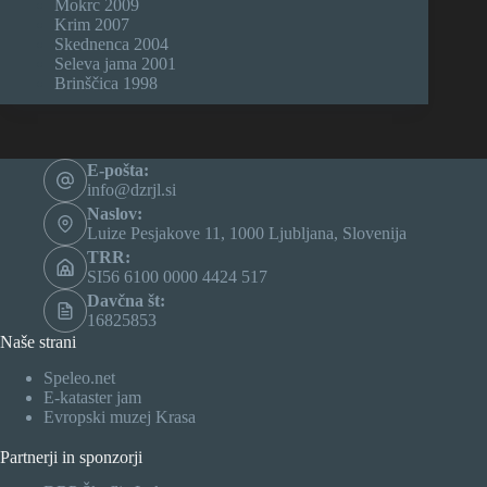
Mokrc 2009
Krim 2007
Skednenca 2004
Seleva jama 2001
Brinščica 1998
E-pošta:
info@dzrjl.si
Naslov:
Luize Pesjakove 11, 1000 Ljubljana, Slovenija
TRR:
SI56 6100 0000 4424 517
Davčna št:
16825853
Naše strani
Speleo.net
E-kataster jam
Evropski muzej Krasa
Partnerji in sponzorji