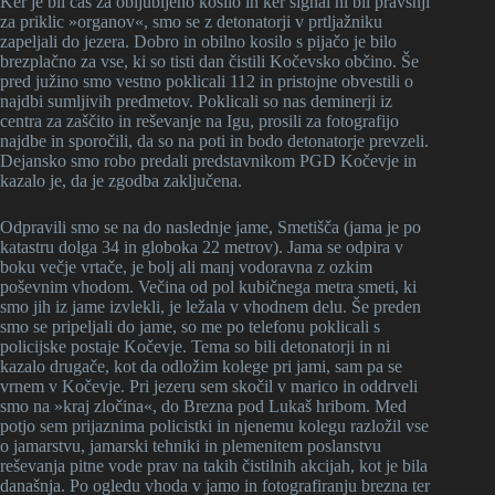
Ker je bil čas za obljubljeno kosilo in ker signal ni bil pravšnji
za priklic »organov«, smo se z detonatorji v prtljažniku
zapeljali do jezera. Dobro in obilno kosilo s pijačo je bilo
brezplačno za vse, ki so tisti dan čistili Kočevsko občino. Še
pred južino smo vestno poklicali 112 in pristojne obvestili o
najdbi sumljivih predmetov. Poklicali so nas deminerji iz
centra za zaščito in reševanje na Igu, prosili za fotografijo
najdbe in sporočili, da so na poti in bodo detonatorje prevzeli.
Dejansko smo robo predali predstavnikom PGD Kočevje in
kazalo je, da je zgodba zaključena.
Odpravili smo se na do naslednje jame, Smetišča (jama je po
katastru dolga 34 in globoka 22 metrov). Jama se odpira v
boku večje vrtače, je bolj ali manj vodoravna z ozkim
poševnim vhodom. Večina od pol kubičnega metra smeti, ki
smo jih iz jame izvlekli, je ležala v vhodnem delu. Še preden
smo se pripeljali do jame, so me po telefonu poklicali s
policijske postaje Kočevje. Tema so bili detonatorji in ni
kazalo drugače, kot da odložim kolege pri jami, sam pa se
vrnem v Kočevje. Pri jezeru sem skočil v marico in oddrveli
smo na »kraj zločina«, do Brezna pod Lukaš hribom. Med
potjo sem prijaznima policistki in njenemu kolegu razložil vse
o jamarstvu, jamarski tehniki in plemenitem poslanstvu
reševanja pitne vode prav na takih čistilnih akcijah, kot je bila
današnja. Po ogledu vhoda v jamo in fotografiranju brezna ter