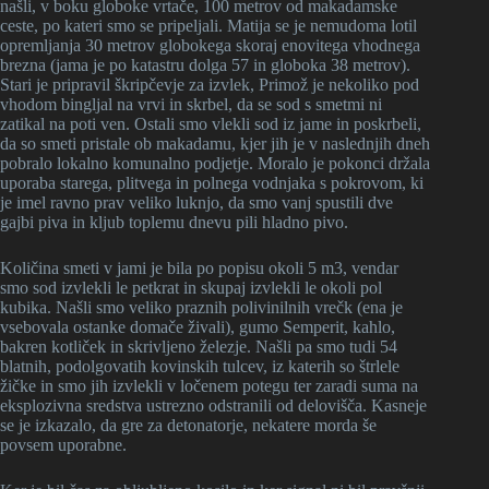
našli, v boku globoke vrtače, 100 metrov od makadamske
ceste, po kateri smo se pripeljali. Matija se je nemudoma lotil
opremljanja 30 metrov globokega skoraj enovitega vhodnega
brezna (jama je po katastru dolga 57 in globoka 38 metrov).
Stari je pripravil škripčevje za izvlek, Primož je nekoliko pod
vhodom bingljal na vrvi in skrbel, da se sod s smetmi ni
zatikal na poti ven. Ostali smo vlekli sod iz jame in poskrbeli,
da so smeti pristale ob makadamu, kjer jih je v naslednjih dneh
pobralo lokalno komunalno podjetje. Moralo je pokonci držala
uporaba starega, plitvega in polnega vodnjaka s pokrovom, ki
je imel ravno prav veliko luknjo, da smo vanj spustili dve
gajbi piva in kljub toplemu dnevu pili hladno pivo.
Količina smeti v jami je bila po popisu okoli 5 m3, vendar
smo sod izvlekli le petkrat in skupaj izvlekli le okoli pol
kubika. Našli smo veliko praznih polivinilnih vrečk (ena je
vsebovala ostanke domače živali), gumo Semperit, kahlo,
bakren kotliček in skrivljeno železje. Našli pa smo tudi 54
blatnih, podolgovatih kovinskih tulcev, iz katerih so štrlele
žičke in smo jih izvlekli v ločenem potegu ter zaradi suma na
eksplozivna sredstva ustrezno odstranili od delovišča. Kasneje
se je izkazalo, da gre za detonatorje, nekatere morda še
povsem uporabne.