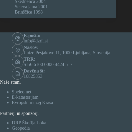
Skednenca 2004
Seleva jama 2001
Brinščica 1998
E-pošta:
info@dzrjl.si
Naslov:
Luize Pesjakove 11, 1000 Ljubljana, Slovenija
TRR:
SI56 6100 0000 4424 517
Davčna št:
16825853
Naše strani
Speleo.net
E-kataster jam
Evropski muzej Krasa
Partnerji in sponzorji
DRP Škoflja Loka
Geopedia