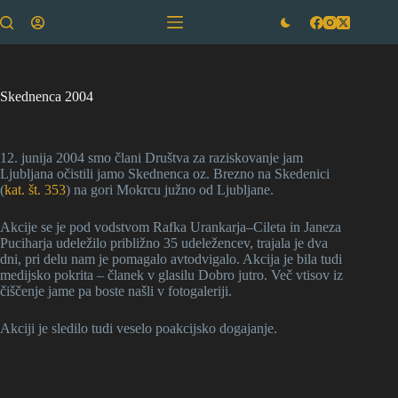
Skip
to
content
Skednenca 2004
12. junija 2004 smo člani Društva za raziskovanje jam
Ljubljana očistili jamo Skednenca oz. Brezno na Skedenici
(
kat. št. 353
) na gori Mokrcu južno od Ljubljane.
Akcije se je pod vodstvom Rafka Urankarja–Cileta in Janeza
Puciharja udeležilo približno 35 udeležencev, trajala je dva
dni, pri delu nam je pomagalo avtodvigalo. Akcija je bila tudi
medijsko pokrita – članek v glasilu Dobro jutro. Več vtisov iz
čiščenje jame pa boste našli v fotogaleriji.
Akciji je sledilo tudi veselo poakcijsko dogajanje.