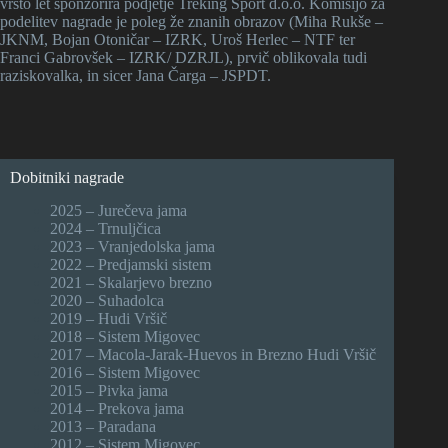
vrsto let sponzorira podjetje Treking Šport d.o.o. Komisijo za
podelitev nagrade je poleg že znanih obrazov (Miha Rukše –
JKNM, Bojan Otoničar – IZRK, Uroš Herlec – NTF ter
Franci Gabrovšek – IZRK/ DZRJL), prvič oblikovala tudi
raziskovalka, in sicer Jana Čarga – JSPDT.
Dobitniki nagrade
2025 – Jurečeva jama
2024 – Trnuljčica
2023 – Vranjedolska jama
2022 – Predjamski sistem
2021 – Skalarjevo brezno
2020 – Suhadolca
2019 – Hudi Vršič
2018 – Sistem Migovec
2017 – Macola-Jarak-Huevos in Brezno Hudi Vršič
2016 – Sistem Migovec
2015 – Pivka jama
2014 – Prekova jama
2013 – Paradana
2012 – Sistem Migovec