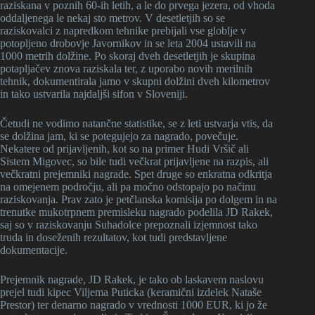
raziskana v poznih 60-ih letih, a le do prvega jezera, od vhoda
oddaljenega le nekaj sto metrov. V desetletjih so se
raziskovalci z napredkom tehnike prebijali vse globlje v
potopljeno drobovje Javornikov in se leta 2004 ustavili na
1000 metrih dolžine. Po skoraj dveh desetletjih je skupina
potapljačev znova raziskala ter, z uporabo novih merilnih
tehnik, dokumentirala jamo v skupni dolžini dveh kilometrov
in tako ustvarila najdaljši sifon v Sloveniji.
Četudi ne vodimo natančne statistike, se z leti ustvarja vtis, da
se dolžina jam, ki se potegujejo za nagrado, povečuje.
Nekatere od prijavljenih, kot so na primer Hudi Vršič ali
Sistem Migovec, so bile tudi večkrat prijavljene na razpis, ali
večkratni prejemniki nagrade. Spet druge so enkratna odkritja
na omejenem področju, ali pa močno odstopajo po načinu
raziskovanja. Prav zato je petčlanska komisija po dolgem in na
trenutke mukotrpnem premisleku nagrado podelila JD Rakek,
saj so v raziskovanju Suhadolce prepoznali izjemnost tako
truda in doseženih rezultatov, kot tudi predstavljene
dokumentacije.
Prejemnik nagrade, JD Rakek, je tako ob laskavem naslovu
prejel tudi kipec Viljema Puticka (keramični izdelek Nataše
Prestor) ter denarno nagrado v vrednosti 1000 EUR, ki jo že