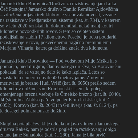
Jamarski klub Borovnica/Društvo za raziskovanje jam Luka
Čeč Postojna/ Jamarsko društvo Danilo Remškar Ajdovščina
– združena prijava treh klubov je vsebovala novosti, vezane
na raziskave v Predjamskemu sistemu (kat. št. 734), v katerem
so v letu 2020 raziskali in dokumentirali nekaj manj kot tri
kilometre novoodkritih rovov. S tem so celoten sistem
podaljšali na slabih 17 kilometrov. Posebej je treba poudariti
raziskovanje v rovu, posvečenemu tragično preminulemu
Marjanu Vilharju, katerega dolžina znaša dva kilometra.
Jamarski klub Borovnica — Pod vodstvom Mitje Mrška in s
pomočjo, med drugimi, članov našega društva, so Borovničani
pokazali, da se vztrajno delo še kako izplača. Letos so
raziskali in namerili novih 600 metrov jame. Z novimi
meritvami je brezno Hudi Vršič (kat. št. 6050) prešlo sedem
kilometrov dolžine, sam Rombonski sistem, ki poleg
omenjenega brezna vsebuje še Črnelsko brezno (kat. št. 6040),
J4 (sinonima Abbiso pa’e volpe ter Kruh in Lisica, kat. št.
6052), Korovo (kat. št. 2643) in Gulliverja (kat. št. 8124), pa
je dosegel polmaratonsko dolžino.
Skupina potapljačev, ki je oddala prijavo v imenu Jamarskega
društva Rakek, nam je odstrla pogled na raziskovanju dolgo
znane jame Suhadolca (kat. št. 280). Jama je bila prvič