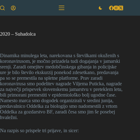
Skip
to
content
2020 – Suhadolca
Dinamika minulega leta, narekovana s številkami okuženih s
koronavirusom, je močno prizadela tudi dogajanja v jamarski
srenji. Zaradi omejitev medobčinskega gibanja in policijske
ure je bilo število ekskurzij ponekod zdesetkano, predavanja
pa so se premestila na spletne platforme. Prav zaradi
koronavirusa smo podelitev nagrade Viljema Puticka, nagrade
za največji prispevek slovenskemu jamarstvu v preteklem letu,
bili primorani premestiti v epidemiološko bolj ugodne čase.
Namesto marca smo dogodek organizirali v sredini junija,
predavalnico Oddelka za biologijo smo nadomestili z vrtom
Oddelka za gozdarstvo BF, zaradi česa smo jim še posebej
hvaležni.
Na razpis so prispele tri prijave, in sicer: