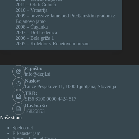
2011 – Obrh Čolniči
2010 – Vrtnarija
2009 – povezave Jame pod Predjamskim gradom z
Bojanovo jamo
2008 – Čaganka
2007 – Dol Ledenica
2006 – Bela griža 1
2005 – Kolektor v Renetovem breznu
E-pošta:
info@dzrjl.si
Naslov:
Luize Pesjakove 11, 1000 Ljubljana, Slovenija
TRR:
SI56 6100 0000 4424 517
Davčna št:
16825853
Naše strani
Speleo.net
E-kataster jam
Evropski muzej Krasa