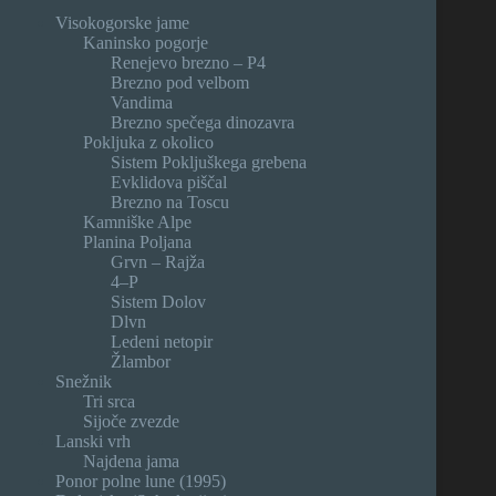
Visokogorske jame
Kaninsko pogorje
Renejevo brezno – P4
Brezno pod velbom
Vandima
Brezno spečega dinozavra
Pokljuka z okolico
Sistem Pokljuškega grebena
Evklidova piščal
Brezno na Toscu
Kamniške Alpe
Planina Poljana
Grvn – Rajža
4–P
Sistem Dolov
Dlvn
Ledeni netopir
Žlambor
Snežnik
Tri srca
Sijoče zvezde
Lanski vrh
Najdena jama
Ponor polne lune (1995)