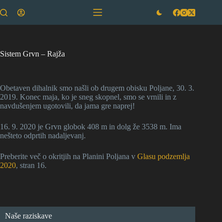
Skip
to
content
Sistem Grvn – Rajža
Obetaven dihalnik smo našli ob drugem obisku Poljane, 30. 3.
2019. Konec maja, ko je sneg skopnel, smo se vrnili in z
navdušenjem ugotovili, da jama gre naprej!
16. 9. 2020 je Grvn globok 408 m in dolg že 3538 m. Ima
nešteto odprtih nadaljevanj.
Preberite več o okritjih na Planini Poljana v
Glasu podzemlja
2020
, stran 16.
Naše raziskave