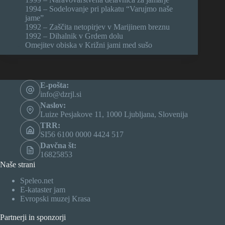
1994 – Sodelovanje pri plakatu “Varujmo naše
jame”
1992 – Zaščita netopirjev v Marijinem breznu
1992 – Dihalnik v Grdem dolu
Omejitev obiska v Križni jami med sušo
E-pošta:
info@dzrjl.si
Naslov:
Luize Pesjakove 11, 1000 Ljubljana, Slovenija
TRR:
SI56 6100 0000 4424 517
Davčna št:
16825853
Naše strani
Speleo.net
E-kataster jam
Evropski muzej Krasa
Partnerji in sponzorji