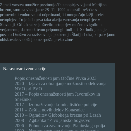
Zaradi varstva množice prezimujočih netopirjev v jami Marijino
brezno, smo na vhod jame 28. 11. 1992 namestili rešetke s
primernimi vodoravnimi odprtinami, ki omogočajo lažji prelet
netopirjev. To je bila prva taka akcija varovanja netopirjev v
Sloveniji. Od takrat se je število netopirjev močno dvignilo in
verjamemo, da smo k temu pripomogli tudi mi. Skrbnik jame je
postalo Društvo za raziskovanje podzemlja Škofja Loka, ki pa v jamo
obiskovalcev običajno ne spušča preko zime.
Naravovarstvene akcije
Popis onesnaženosti jam Občine Pivka 2023
2020 – Izjava za ohranjanje možnosti sodelovanja
NVO pri PVO
2017 – Popis onesnaženosti jam Javornikov in
Snežnika
2017 – Izobraževanje kriminalistične policije
2011 – Zaštita novih delov Konasnice
2010 – Ograditev Globokega brezna pri Lazah
2008 – Zgibanka “Živo jamsko bogastvo”
2006 – Pobuda za zavarovanje Planinskega polja
1999 – Naravovarstvena delavnica za jamarje