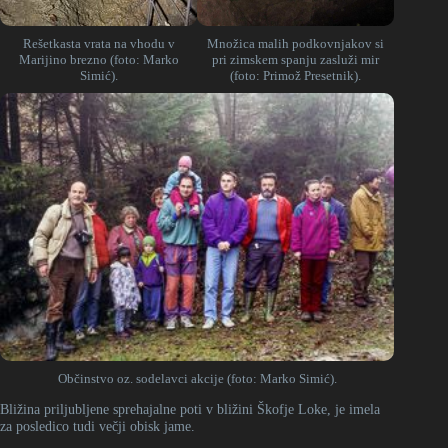
Rešetkasta vrata na vhodu v
Množica malih podkovnjakov si
Marijino brezno (foto: Marko
pri zimskem spanju zasluži mir
Simić).
(foto: Primož Presetnik).
Občinstvo oz. sodelavci akcije (foto: Marko Simić).
Bližina priljubljene sprehajalne poti v bližini Škofje Loke, je imela
za posledico tudi večji obisk jame.