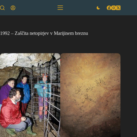
Skip
to
content
1992 – Zaščita netopirjev v Marijinem breznu