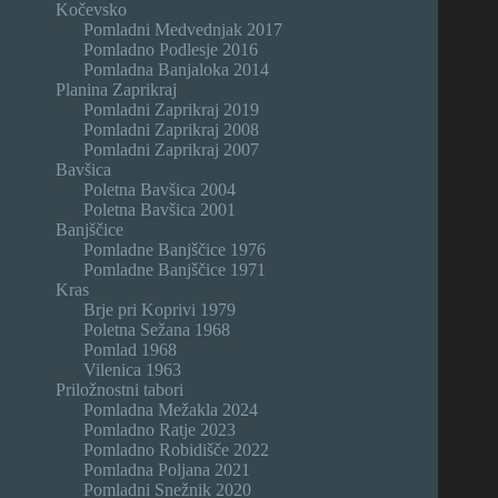
Kočevsko
Pomladni Medvednjak 2017
Pomladno Podlesje 2016
Pomladna Banjaloka 2014
Planina Zaprikraj
Pomladni Zaprikraj 2019
Pomladni Zaprikraj 2008
Pomladni Zaprikraj 2007
Bavšica
Poletna Bavšica 2004
Poletna Bavšica 2001
Banjščice
Pomladne Banjščice 1976
Pomladne Banjščice 1971
Kras
Brje pri Koprivi 1979
Poletna Sežana 1968
Pomlad 1968
Vilenica 1963
Priložnostni tabori
Pomladna Mežakla 2024
Pomladno Ratje 2023
Pomladno Robidišče 2022
Pomladna Poljana 2021
Pomladni Snežnik 2020