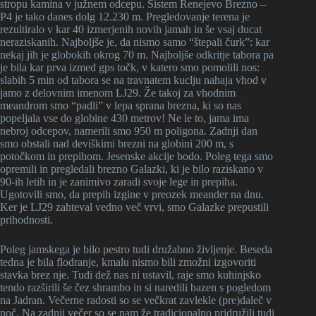
stropu kamina v južnem odcepu. Sistem Renejevo Brezno –
P4 je tako danes dolg 12.230 m. Pregledovanje terena je
rezultiralo v kar 40 izmerjenih novih jamah in še vsaj ducat
neraziskanih. Najboljše je, da nismo samo “štepali čurk”: kar
nekaj jih je globokih okrog 70 m. Najboljše odkritje tabora pa
je bila kar prva izmed gps točk, v katero smo pomolili nos:
slabih 5 min od tabora se na travnatem kuclju nahaja vhod v
jamo z delovnim imenom LJ29. Že takoj za vhodnim
meandrom smo “padli” v lepa sprana brezna, ki so nas
popeljala vse do globine 430 metrov! Ne le to, jama ima
nebroj odcepov, namerili smo 950 m poligona. Zadnji dan
smo obstali nad deviškimi brezni na globini 200 m, s
potočkom in prepihom. Jesenske akcije bodo. Poleg tega smo
opremili in pregledali brezno Galazki, ki je bilo raziskano v
90-ih letih in je zanimivo zaradi svoje lege in prepiha.
Ugotovili smo, da prepih izgine v preozek meander na dnu.
Ker je LJ29 zahteval vedno več vrvi, smo Galazke prepustili
prihodnosti.
Poleg jamskega je bilo pestro tudi družabno življenje. Beseda
tedna je bila flodranje, kmalu nismo bili zmožni izgovoriti
stavka brez nje. Tudi dež nas ni ustavil, raje smo kuhinjsko
tendo razširili še čez shrambo in si naredili bazen s pogledom
na Jadran. Večerne radosti so se večkrat zavlekle (pre)daleč v
noč. Na zadnji večer so se nam že tradicionalno pridružili tudi