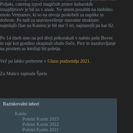
Poljaki, catering izpod magičnih prstov kuharskih
iznajdljivcev je bil za v anale. Ne smem pozabiti na mobilno
enoto Veteranov, ki so na nivoju poskrbeli za napitke in
dobrote. Pa tudi za uravnovešenje starostne strukture:
najmlajši član na Kaninu je bil star 5 let, najstarejši pa kar 82.
Po 14 dneh smo na pol divji prikorakali v nabito poln Bovec
in raje kot gostilno okupirali obalo Soče. Pice in nazdravljanje
na prostem so letošnji hit poletja.
Več pa lahko preberete v
Glasu podzemlja 2021
.
Za Matico zapisala Špela
Raziskovalni tabori
Kanin
Poletni Kanin 2023
Poletni Kanin 2022
Poletni Kanin 2021