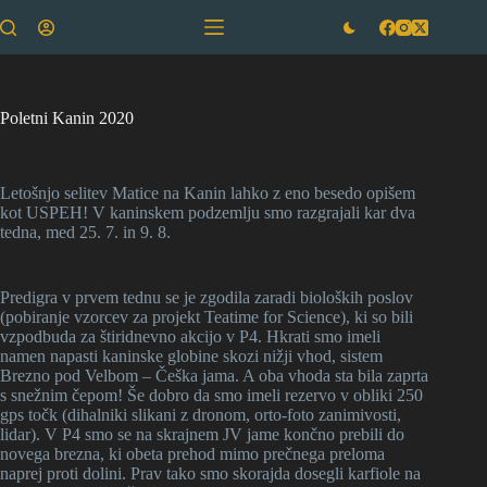
Skip
to
content
Poletni Kanin 2020
Letošnjo selitev Matice na Kanin lahko z eno besedo opišem
kot USPEH! V kaninskem podzemlju smo razgrajali kar dva
tedna, med 25. 7. in 9. 8.
Predigra v prvem tednu se je zgodila zaradi bioloških poslov
(pobiranje vzorcev za projekt Teatime for Science), ki so bili
vzpodbuda za štiridnevno akcijo v P4. Hkrati smo imeli
namen napasti kaninske globine skozi nižji vhod, sistem
Brezno pod Velbom – Češka jama. A oba vhoda sta bila zaprta
s snežnim čepom! Še dobro da smo imeli rezervo v obliki 250
gps točk (dihalniki slikani z dronom, orto-foto zanimivosti,
lidar). V P4 smo se na skrajnem JV jame končno prebili do
novega brezna, ki obeta prehod mimo prečnega preloma
naprej proti dolini. Prav tako smo skorajda dosegli karfiole na