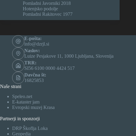
Pomladni Javorniki 2018
Hotenjsko podolje
Pomladni Rakitovec 1977
E-pošta:
info@dzrjl.si
Naslov:
Luize Pesjakove 11, 1000 Ljubljana, Slovenija
TRR:
SI56 6100 0000 4424 517
Davčna št:
16825853
Naše strani
Speleo.net
E-kataster jam
Evropski muzej Krasa
Partnerji in sponzorji
DRP Škoflja Loka
Geopedia