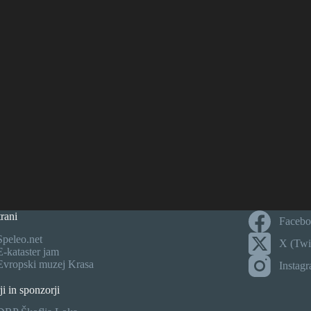
rani
Faceb
Speleo.net
X (Twit
E-kataster jam
Evropski muzej Krasa
Instag
ji in sponzorji