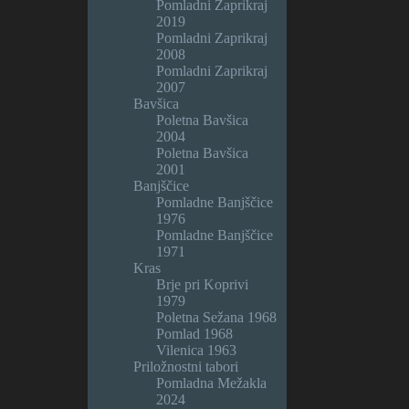
Pomladni Zaprikraj
2019
Pomladni Zaprikraj
2008
Pomladni Zaprikraj
2007
Bavšica
Poletna Bavšica
2004
Poletna Bavšica
2001
Banjščice
Pomladne Banjščice
1976
Pomladne Banjščice
1971
Kras
Brje pri Koprivi
1979
Poletna Sežana 1968
Pomlad 1968
Vilenica 1963
Priložnostni tabori
Pomladna Mežakla
2024