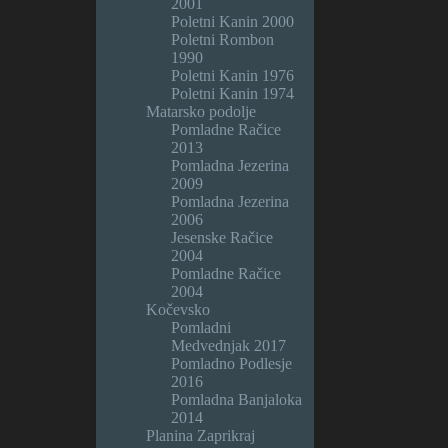
2001
Poletni Kanin 2000
Poletni Rombon
1990
Poletni Kanin 1976
Poletni Kanin 1974
Matarsko podolje
Pomladne Račice
2013
Pomladna Jezerina
2009
Pomladna Jezerina
2006
Jesenske Račice
2004
Pomladne Račice
2004
Kočevsko
Pomladni
Medvednjak 2017
Pomladno Podlesje
2016
Pomladna Banjaloka
2014
Planina Zaprikraj