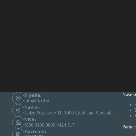
Naše st
E-pošta:
info@dzrjl.si
Naslov:
Luize Pesjakove 11, 1000 Ljubljana, Slovenija
TRR:
SI56 6100 0000 4424 517
Partner
Davčna št: