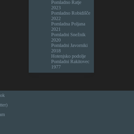
Pomladno Ratje
2023
Pomladno Robidišče
2022
Pomladna Poljana
2021
Pomladni Snežnik
2020
Pomladni Javorniki
2018
Hotenjsko podolje
Pomladni Rakitovec
1977
ook
ter)
ram