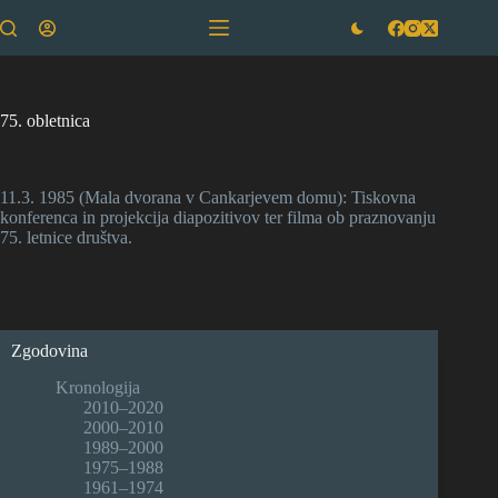
Skip
to
content
75. obletnica
11.3. 1985 (Mala dvorana v Cankarjevem domu): Tiskovna
konferenca in projekcija diapozitivov ter filma ob praznovanju
75. letnice društva.
Zgodovina
Kronologija
2010–2020
2000–2010
1989–2000
1975–1988
1961–1974