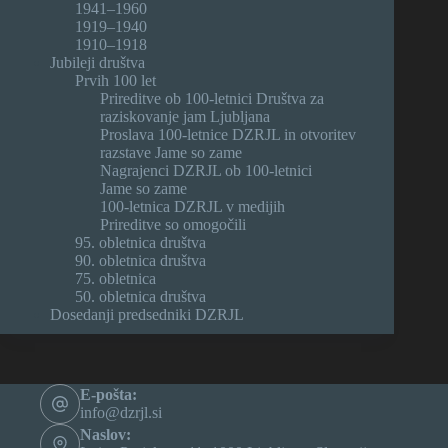
1941–1960
1919–1940
1910–1918
Jubileji društva
Prvih 100 let
Prireditve ob 100-letnici Društva za
raziskovanje jam Ljubljana
Proslava 100-letnice DZRJL in otvoritev
razstave Jame so zame
Nagrajenci DZRJL ob 100-letnici
Jame so zame
100-letnica DZRJL v medijih
Prireditve so omogočili
95. obletnica društva
90. obletnica društva
75. obletnica
50. obletnica društva
Dosedanji predsedniki DZRJL
E-pošta:
info@dzrjl.si
Naslov: