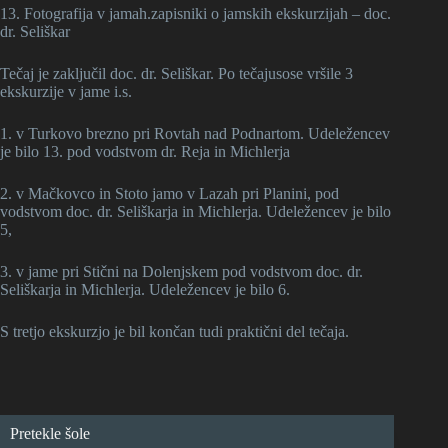
13. Fotografija v jamah.zapisniki o jamskih ekskurzijah – doc.
dr. Seliškar
Tečaj je zaključil doc. dr. Seliškar. Po tečajusose vršile 3
ekskurzije v jame i.s.
1. v Turkovo brezno pri Rovtah nad Podnartom. Udeležencev
je bilo 13. pod vodstvom dr. Reja in Michlerja
2. v Mačkovco in Stoto jamo v Lazah pri Planini, pod
vodstvom doc. dr. Seliškarja in Michlerja. Udeležencev je bilo
5,
3. v jame pri Stični na Dolenjskem pod vodstvom doc. dr.
Seliškarja in Michlerja. Udeležencev je bilo 6.
S tretjo ekskurzjo je bil končan tudi praktični del tečaja.
Pretekle šole