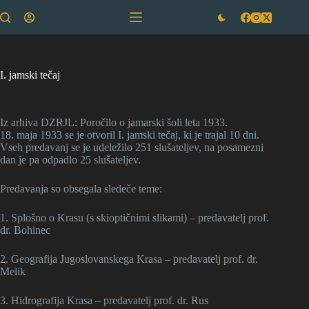
Skip
to
content
I. jamski tečaj
Iz arhiva DZRJL: Poročilo o jamarski šoli leta 1933.
18. maja 1933 se je otvoril I. jamski tečaj, ki je trajal 10 dni.
Vseh predavanj se je udeležilo 251 slušateljev, na posamezni
dan je pa odpadlo 25 slušateljev.
Predavanja so obsegala sledeče teme:
1. Splošno o Krasu (s skioptičnimi slikami) – predavatelj prof.
dr. Bohinec
2. Geografija Jugoslovanskega Krasa – predavatelj prof. dr.
Melik
3. Hidrografija Krasa – predavatelj prof. dr. Rus