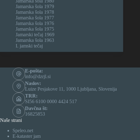
Jamarska šola 1980
Jamarska šola 1979
Jamarska šola 1978
Jamarska šola 1977
Jamarska šola 1976
Jamarska šola 1975
Jamarski tečaj 1969
Jamarska šola 1963
I. jamski tečaj
E-pošta:
info@dzrjl.si
Naslov:
Luize Pesjakove 11, 1000 Ljubljana, Slovenija
TRR:
SI56 6100 0000 4424 517
Davčna št:
16825853
Naše strani
Speleo.net
E-kataster jam