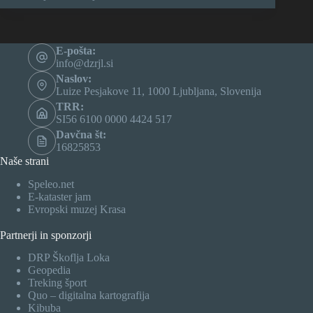
E-pošta:
info@dzrjl.si
Naslov:
Luize Pesjakove 11, 1000 Ljubljana, Slovenija
TRR:
SI56 6100 0000 4424 517
Davčna št:
16825853
Naše strani
Speleo.net
E-kataster jam
Evropski muzej Krasa
Partnerji in sponzorji
DRP Škoflja Loka
Geopedia
Treking šport
Quo – digitalna kartografija
Kibuba