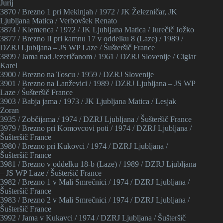
Jurij
3870 / Brezno 1 pri Mekinjah / 1972 / JK Železničar, JK
Ljubljana Matica / Verbovšek Renato
3874 / Klemenca / 1972 / JK Ljubljana Matica / Jurečič Jožko
3877 / Brezno II pri kamnu 17 v oddelku 8 (Laze) / 1989 /
DZRJ Ljubljana – JS WP Laze / Šušteršič France
3899 / Jama nad Jezeričanom / 1961 / DZRJ Slovenije / Ciglar
Karel
3900 / Brezno na Toscu / 1959 / DZRJ Slovenije
3901 / Brezno na Lanževici / 1989 / DZRJ Ljubljana – JS WP
Laze / Šušteršič France
3903 / Babja jama / 1973 / JK Ljubljana Matica / Lesjak
Zoran
3935 / Zobčijama / 1974 / DZRJ Ljubljana / Šušteršič France
3979 / Brezno pri Komovcovi poti / 1974 / DZRJ Ljubljana /
Šušteršič France
3980 / Brezno pri Kukovci / 1974 / DZRJ Ljubljana /
Šušteršič France
3981 / Brezno v oddelku 18-b (Laze) / 1989 / DZRJ Ljubljana
– JS WP Laze / Šušteršič France
3982 / Brezno 1 v Mali Smrečnici / 1974 / DZRJ Ljubljana /
Šušteršič France
3983 / Brezno 2 v Mali Smrečnici / 1974 / DZRJ Ljubljana /
Šušteršič France
3992 / Jama v Kukavci / 1974 / DZRJ Ljubljana / Šušteršič