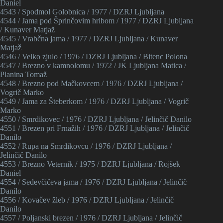
Daniel
4543 / Spodmol Golobnica / 1977 / DZRJ Ljubljana
4544 / Jama pod Šprinčovim hribom / 1977 / DZRJ Ljubljana
/ Kunaver Matjaž
4545 / Vrabčna jama / 1977 / DZRJ Ljubljana / Kunaver
Matjaž
4546 / Velko zjulo / 1976 / DZRJ Ljubljana / Bitenc Polona
4547 / Brezno v kamnolomu / 1972 / JK Ljubljana Matica /
Planina Tomaž
4548 / Brezno pod Mačkovcem / 1976 / DZRJ Ljubljana /
Vogrič Marko
4549 / Jama za Šteberkom / 1976 / DZRJ Ljubljana / Vogrič
Marko
4550 / Smrdikovec / 1976 / DZRJ Ljubljana / Jelinčič Danilo
4551 / Brezen pri Frnažih / 1976 / DZRJ Ljubljana / Jelinčič
Danilo
4552 / Rupa na Smrdikovcu / 1976 / DZRJ Ljubljana /
Jelinčič Danilo
4553 / Brezno Veternik / 1975 / DZRJ Ljubljana / Rojšek
Daniel
4554 / Sedevčičeva jama / 1976 / DZRJ Ljubljana / Jelinčič
Danilo
4556 / Kovačev žleb / 1976 / DZRJ Ljubljana / Jelinčič
Danilo
4557 / Poljanski brezen / 1976 / DZRJ Ljubljana / Jelinčič