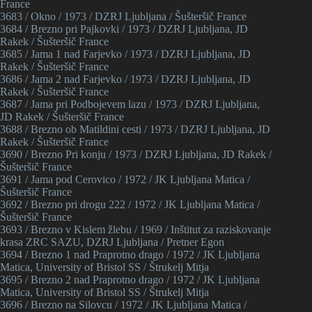
France
3683 / Okno / 1973 / DZRJ Ljubljana / Šušteršič France
3684 / Brezno pri Pajkovki / 1973 / DZRJ Ljubljana, JD
Rakek / Šušteršič France
3685 / Jama 1 nad Farjevko / 1973 / DZRJ Ljubljana, JD
Rakek / Šušteršič France
3686 / Jama 2 nad Farjevko / 1973 / DZRJ Ljubljana, JD
Rakek / Šušteršič France
3687 / Jama pri Podbojevem lazu / 1973 / DZRJ Ljubljana,
JD Rakek / Šušteršič France
3688 / Brezno ob Matildini cesti / 1973 / DZRJ Ljubljana, JD
Rakek / Šušteršič France
3690 / Brezno Pri konju / 1973 / DZRJ Ljubljana, JD Rakek /
Šušteršič France
3691 / Jama pod Cerovico / 1972 / JK Ljubljana Matica /
Šušteršič France
3692 / Brezno pri drogu 222 / 1972 / JK Ljubljana Matica /
Šušteršič France
3693 / Brezno v Kislem žlebu / 1969 / Inštitut za raziskovanje
krasa ZRC SAZU, DZRJ Ljubljana / Pretner Egon
3694 / Brezno 1 nad Praprotno drago / 1972 / JK Ljubljana
Matica, University of Bristol SS / Štrukelj Mitja
3695 / Brezno 2 nad Praprotno drago / 1972 / JK Ljubljana
Matica, University of Bristol SS / Štrukelj Mitja
3696 / Brezno na Silovcu / 1972 / JK Ljubljana Matica /