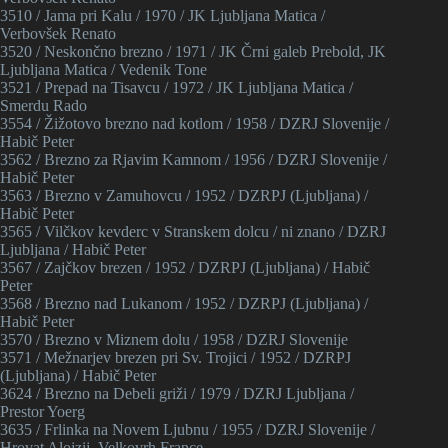
3510 / Jama pri Kalu / 1970 / JK Ljubljana Matica /
Verbovšek Renato
3520 / Neskončno brezno / 1971 / JK Črni galeb Prebold, JK
Ljubljana Matica / Vedenik Tone
3521 / Prepad na Tisavcu / 1972 / JK Ljubljana Matica /
Smerdu Rado
3554 / Žižotovo brezno nad kotlom / 1958 / DZRJ Slovenije /
Habič Peter
3562 / Brezno za Rjavim Kamnom / 1956 / DZRJ Slovenije /
Habič Peter
3563 / Brezno v Zamuhovcu / 1952 / DZRPJ (Ljubljana) /
Habič Peter
3565 / Vilčkov kevderc v Stranskem dolcu / ni znano / DZRJ
Ljubljana / Habič Peter
3567 / Zajčkov brezen / 1952 / DZRPJ (Ljubljana) / Habič
Peter
3568 / Brezno nad Lukanom / 1952 / DZRPJ (Ljubljana) /
Habič Peter
3570 / Brezno v Miznem dolu / 1958 / DZRJ Slovenije
3571 / Mežnarjev brezen pri Sv. Trojici / 1952 / DZRPJ
(Ljubljana) / Habič Peter
3624 / Brezno na Debeli griži / 1979 / DZRJ Ljubljana /
Prestor Yoerg
3635 / Frlinka na Novem Ljubnu / 1955 / DZRJ Slovenije /
Hrovat Alojzij, Velkovrh France