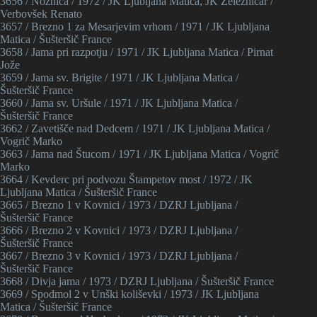
3656 / Nožnica / 1972 / JK Ljubljana Matica, JK Železničar /
Verbovšek Renato
3657 / Brezno 1 za Mesarjevim vrhom / 1971 / JK Ljubljana
Matica / Šušteršič France
3658 / Jama pri razpotju / 1971 / JK Ljubljana Matica / Pirnat
Jože
3659 / Jama sv. Brigite / 1971 / JK Ljubljana Matica /
Šušteršič France
3660 / Jama sv. Uršule / 1971 / JK Ljubljana Matica /
Šušteršič France
3662 / Zavetišče nad Dedcem / 1971 / JK Ljubljana Matica /
Vogrič Marko
3663 / Jama nad Štucom / 1971 / JK Ljubljana Matica / Vogrič
Marko
3664 / Kevderc pri podvozu Štampetov most / 1972 / JK
Ljubljana Matica / Šušteršič France
3665 / Brezno 1 v Kovnici / 1973 / DZRJ Ljubljana /
Šušteršič France
3666 / Brezno 2 v Kovnici / 1973 / DZRJ Ljubljana /
Šušteršič France
3667 / Brezno 3 v Kovnici / 1973 / DZRJ Ljubljana /
Šušteršič France
3668 / Divja jama / 1973 / DZRJ Ljubljana / Šušteršič France
3669 / Spodmol 2 v Unški koliševki / 1973 / JK Ljubljana
Matica / Šušteršič France