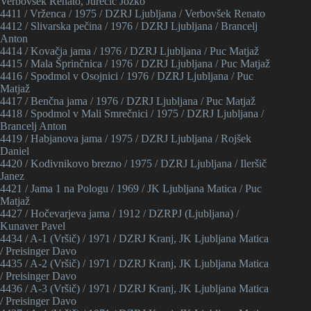
Verbovšek Renato, Jurečič Jožko
4411 / Vrženca / 1975 / DZRJ Ljubljana / Verbovšek Renato
4412 / Slivarska pečina / 1976 / DZRJ Ljubljana / Brancelj
Anton
4414 / Kovačja jama / 1976 / DZRJ Ljubljana / Puc Matjaž
4415 / Mala Šprinčnica / 1976 / DZRJ Ljubljana / Puc Matjaž
4416 / Spodmol v Osojnici / 1976 / DZRJ Ljubljana / Puc
Matjaž
4417 / Benčna jama / 1976 / DZRJ Ljubljana / Puc Matjaž
4418 / Spodmol v Mali Smrečnici / 1975 / DZRJ Ljubljana /
Brancelj Anton
4419 / Habjanova jama / 1975 / DZRJ Ljubljana / Rojšek
Daniel
4420 / Kodivnikovo brezno / 1975 / DZRJ Ljubljana / Ileršič
Janez
4421 / Jama 1 na Pologu / 1969 / JK Ljubljana Matica / Puc
Matjaž
4427 / Hočevarjeva jama / 1912 / DZRPJ (Ljubljana) /
Kunaver Pavel
4434 / A-1 (Vršič) / 1971 / DZRJ Kranj, JK Ljubljana Matica
/ Preisinger Davo
4435 / A-2 (Vršič) / 1971 / DZRJ Kranj, JK Ljubljana Matica
/ Preisinger Davo
4436 / A-3 (Vršič) / 1971 / DZRJ Kranj, JK Ljubljana Matica
/ Preisinger Davo