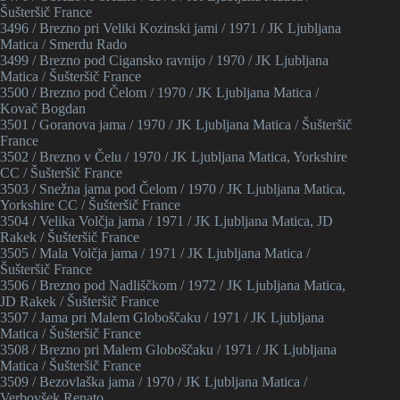
Šušteršič France
3496 / Brezno pri Veliki Kozinski jami / 1971 / JK Ljubljana
Matica / Smerdu Rado
3499 / Brezno pod Cigansko ravnijo / 1970 / JK Ljubljana
Matica / Šušteršič France
3500 / Brezno pod Čelom / 1970 / JK Ljubljana Matica /
Kovač Bogdan
3501 / Goranova jama / 1970 / JK Ljubljana Matica / Šušteršič
France
3502 / Brezno v Čelu / 1970 / JK Ljubljana Matica, Yorkshire
CC / Šušteršič France
3503 / Snežna jama pod Čelom / 1970 / JK Ljubljana Matica,
Yorkshire CC / Šušteršič France
3504 / Velika Volčja jama / 1971 / JK Ljubljana Matica, JD
Rakek / Šušteršič France
3505 / Mala Volčja jama / 1971 / JK Ljubljana Matica /
Šušteršič France
3506 / Brezno pod Nadliščkom / 1972 / JK Ljubljana Matica,
JD Rakek / Šušteršič France
3507 / Jama pri Malem Globoščaku / 1971 / JK Ljubljana
Matica / Šušteršič France
3508 / Brezno pri Malem Globoščaku / 1971 / JK Ljubljana
Matica / Šušteršič France
3509 / Bezovlaška jama / 1970 / JK Ljubljana Matica /
Verbovšek Renato