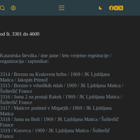
Skip
to
content
od št. 3301 do 4600
Katastrska številka / ime jame / leto verjetne registracije /
organizacija / zapisnikar:
3314 / Brezno na Kralovem hribu / 1969 / JK Ljubljana
Matica / Jakopin Primož
3315 / Brezno v vrhniških ridah / 1969 / JK Ljubljana Matica /
Šušteršič France
3316 / Jama 2 na postaji Rakek / 1969 / JK Ljubljana Matica /
Šušteršič France
3317 / Maticov podmol v Mrgarjih / 1969 / JK Ljubljana
Matica
3318 / Jama na Brdi / 1969 / JK Ljubljana Matica / Šušteršič
France
3319 / Kurovca / 1969 / JK Ljubljana Matica / Šušteršič
France