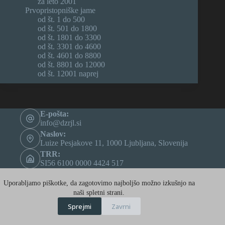
za leto 2001
Prvopristopniške jame
od št. 1 do 500
od št. 501 do 1800
od št. 1801 do 3300
od št. 3301 do 4600
od št. 4601 do 8800
od št. 8801 do 12000
od št. 12001 naprej
E-pošta:
info@dzrjl.si
Naslov:
Luize Pesjakove 11, 1000 Ljubljana, Slovenija
TRR:
SI56 6100 0000 4424 517
Davčna št:
16825853
Uporabljamo piškotke, da zagotovimo najboljšo možno izkušnjo na
Naše strani
naši spletni strani.
Sprejmi
Zavrni
Speleo.net
E-kataster jam