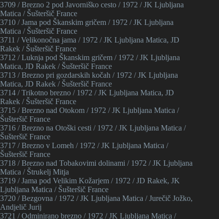
3709 / Brezno 2 pod Javorniško cesto / 1972 / JK Ljubljana
Matica / Šušteršič France
3710 / Jama pod Škanskim gričem / 1972 / JK Ljubljana
Matica / Šušteršič France
3711 / Velikonočna jama / 1972 / JK Ljubljana Matica, JD
Rakek / Šušteršič France
3712 / Luknja pod Škanskim gričem / 1972 / JK Ljubljana
Matica, JD Rakek / Šušteršič France
3713 / Brezno pri gozdarskih kočah / 1972 / JK Ljubljana
Matica, JD Rakek / Šušteršič France
3714 / Trikotno brezno / 1972 / JK Ljubljana Matica, JD
Rakek / Šušteršič France
3715 / Brezno nad Otokom / 1972 / JK Ljubljana Matica /
Šušteršič France
3716 / Brezno na Otoški cesti / 1972 / JK Ljubljana Matica /
Šušteršič France
3717 / Brezno v Lomeh / 1972 / JK Ljubljana Matica /
Šušteršič France
3718 / Brezno nad Tobakovimi dolinami / 1972 / JK Ljubljana
Matica / Štrukelj Mitja
3719 / Jama pod Velikim Kožarjem / 1972 / JD Rakek, JK
Ljubljana Matica / Šušteršič France
3720 / Bezgovna / 1972 / JK Ljubljana Matica / Jurečič Jožko,
Andjelič Jurij
3721 / Odminirano brezno / 1972 / JK Ljubljana Matica /