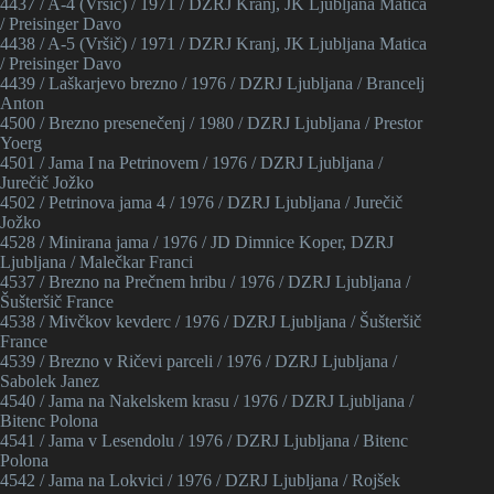
4437 / A-4 (Vršič) / 1971 / DZRJ Kranj, JK Ljubljana Matica
/ Preisinger Davo
4438 / A-5 (Vršič) / 1971 / DZRJ Kranj, JK Ljubljana Matica
/ Preisinger Davo
4439 / Laškarjevo brezno / 1976 / DZRJ Ljubljana / Brancelj
Anton
4500 / Brezno presenečenj / 1980 / DZRJ Ljubljana / Prestor
Yoerg
4501 / Jama I na Petrinovem / 1976 / DZRJ Ljubljana /
Jurečič Jožko
4502 / Petrinova jama 4 / 1976 / DZRJ Ljubljana / Jurečič
Jožko
4528 / Minirana jama / 1976 / JD Dimnice Koper, DZRJ
Ljubljana / Malečkar Franci
4537 / Brezno na Prečnem hribu / 1976 / DZRJ Ljubljana /
Šušteršič France
4538 / Mivčkov kevderc / 1976 / DZRJ Ljubljana / Šušteršič
France
4539 / Brezno v Ričevi parceli / 1976 / DZRJ Ljubljana /
Sabolek Janez
4540 / Jama na Nakelskem krasu / 1976 / DZRJ Ljubljana /
Bitenc Polona
4541 / Jama v Lesendolu / 1976 / DZRJ Ljubljana / Bitenc
Polona
4542 / Jama na Lokvici / 1976 / DZRJ Ljubljana / Rojšek