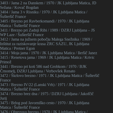
3403 / Jama 2 na Danskem / 1970 / JK Ljubljana Matica, JD
Sežana / Kovač Bogdan
3404 / Jama 3 v Risniku / 1970 / JK Ljubljana Matica /
Šušteršič France
3405 / Brezno pri Ravberkomandi / 1970 / JK Ljubljana
Matica / Šušteršič France
3411 / Brezno pri Zadnji Ribi / 1989 / DZRJ Ljubljana – JS
WP Laze / Šušteršič France
3412 / Jama na južnem pobočju Malega Snežnika / 1969 /
Inštitut za raziskovanje krasa ZRC SAZU, JK Ljubljana
Matica / Pretner Egon
3414 / Moja jama / 1970 / JK Ljubljana Matica / Ileršič Janez
3415 / Renetova jama / 1969 / JK Ljubljana Matica / Krivic
Primož
3441 / Brezno pri koti 586 nad Grobkom / 1970 / BJK
Črnomelj, DZRJ Ljubljana / Verbovšek Renato
3472 / Škrlovo brezno / 1971 / JK Ljubljana Matica / Šušteršič
France
3473 / Brezno IV/22 (Lanski Vrh) / 1971 / JK Ljubljana
Matica / Šušteršič France
3474 / Brezno brez dna / 1975 / DZRJ Ljubljana / Jakofčič
Jurij
3475 / Brlog pod Javorniško cesto / 1970 / JK Ljubljana
Matica / Šušteršič France
3476 / Obrezovo brezno / 1970 / JK Ljubljana Matica /