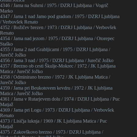
4346 / Jama na Suhrni / 1975 / DZRJ Ljubljana / Vogrič
Marko
4347 / Jama 1 nad Jamo pod gradom / 1975 / DZRJ Ljubljana
/ Verbovšek Renato
4352 / Božičev brezen / 1973 / DZRJ Ljubljana / Verbovšek
Renato
4354 / Jama nad jezom / 1975 / DZRJ Ljubljana / Otorepec
Staško
4355 / Jama 2 nad Grabljicami / 1975 / DZRJ Ljubljana /
Jurečič Jožko
4356 / Jama 3 nad / 1975 / DZRJ Ljubljana / Jurečič Jožko
4357 / Brezno ob cesti Škulje-Mokrec / 1972 / JK Ljubljana
Matica / Jurečič Jožko
4358 / Odminirano brezno / 1972 / JK Ljubljana Matica /
Jurečič Jožko
4359 / Jama pri Beukotovem kevdru / 1972 / JK Ljubljana
Matica / Jurečič Jožko
4361 / Jama v Rutarjevem dolu / 1974 / DZRJ Ljubljana / Puc
Matjaž
4369 / Jama pri Logu / 1973 / DZRJ Ljubljana / Verbovšek
Renato
4373 / Lisičja luknja / 1969 / JK Ljubljana Matica / Puc
Matjaž
4375 / Zakovškovo brezno / 1973 / DZRJ Ljubljana /