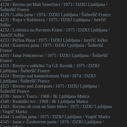
4228 / Brezno pri Mali Smrečnici / 1973 / DZRJ Ljubljana /
Šušteršič France
4229 / Laška jama / 1974 / DZRJ Ljubljana / Šušteršič France
4231 / Rupa v Rakitovcu / 1975 / DZRJ Ljubljana / Jurečič
Jožko
4232 / Ledenica na Ravnem Krasu / 1975 / DZRJ Ljubljana /
Jurečič Jožko
4233 / Pečina Plasa / 1975 / DZRJ Ljubljana / Jurečič Jožko
4264 / Kaserova jama / 1975 / DZRJ Ljubljana / Šušteršič
France
4265 / Jama Podcerovac / 1975 / DZRJ Ljubljana / Šušteršič
France
4319 / Brezno v oddelku 7/a GE Ravnik / 1975 / DZRJ
Ljubljana / Šušteršič France
4324 / Brezno nad kamnolomom Verd / 1974 / DZRJ
Ljubljana / Šušteršič France
4325 / Brezno pod Zatrepom / 1975 / DZRJ Ljubljana /
Šušteršič France
4339 / Jama v Toscu / 1968 / JK Ljubljana Matica
4340 / Rudniški rov / 1968 / JK Ljubljana Matica
4343 / Brezno ob cesti na Stare hleve / 1975 / DZRJ Ljubljana
/ Vogrič Marko
4344 / Lenčina jama / 1975 / DZRJ Ljubljana / Vogrič Marko
4345 / Jama v Žustkovem partu / 1976 / DZRJ Ljubljana /
Grum Jožica