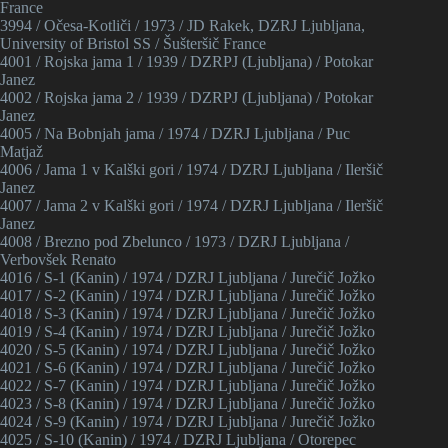
France
3994 / Očesa-Kotliči / 1973 / JD Rakek, DZRJ Ljubljana,
University of Bristol SS / Šušteršič France
4001 / Rojska jama 1 / 1939 / DZRPJ (Ljubljana) / Potokar
Janez
4002 / Rojska jama 2 / 1939 / DZRPJ (Ljubljana) / Potokar
Janez
4005 / Na Bobnjah jama / 1974 / DZRJ Ljubljana / Puc
Matjaž
4006 / Jama 1 v Kalški gori / 1974 / DZRJ Ljubljana / Ileršič
Janez
4007 / Jama 2 v Kalški gori / 1974 / DZRJ Ljubljana / Ileršič
Janez
4008 / Brezno pod Zbelunco / 1973 / DZRJ Ljubljana /
Verbovšek Renato
4016 / S-1 (Kanin) / 1974 / DZRJ Ljubljana / Jurečič Jožko
4017 / S-2 (Kanin) / 1974 / DZRJ Ljubljana / Jurečič Jožko
4018 / S-3 (Kanin) / 1974 / DZRJ Ljubljana / Jurečič Jožko
4019 / S-4 (Kanin) / 1974 / DZRJ Ljubljana / Jurečič Jožko
4020 / S-5 (Kanin) / 1974 / DZRJ Ljubljana / Jurečič Jožko
4021 / S-6 (Kanin) / 1974 / DZRJ Ljubljana / Jurečič Jožko
4022 / S-7 (Kanin) / 1974 / DZRJ Ljubljana / Jurečič Jožko
4023 / S-8 (Kanin) / 1974 / DZRJ Ljubljana / Jurečič Jožko
4024 / S-9 (Kanin) / 1974 / DZRJ Ljubljana / Jurečič Jožko
4025 / S-10 (Kanin) / 1974 / DZRJ Ljubljana / Otorepec