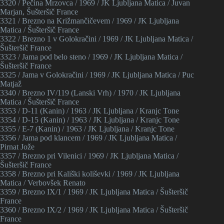
3320 / Pečina Mrzovca / 1969 / JK Ljubljana Matica / Juvan
Marjan, Šušteršič France
3321 / Brezno na Križmančičevem / 1969 / JK Ljubljana
Matica / Šušteršič France
3322 / Brezno 1 v Golokračini / 1969 / JK Ljubljana Matica /
Šušteršič France
3323 / Jama pod belo steno / 1969 / JK Ljubljana Matica /
Šušteršič France
3325 / Jama v Golokračini / 1969 / JK Ljubljana Matica / Puc
Matjaž
3340 / Brezno IV/119 (Lanski Vrh) / 1970 / JK Ljubljana
Matica / Šušteršič France
3353 / D-11 (Kanin) / 1963 / JK Ljubljana / Kranjc Tone
3354 / D-15 (Kanin) / 1963 / JK Ljubljana / Kranjc Tone
3355 / E-7 (Kanin) / 1963 / JK Ljubljana / Kranjc Tone
3356 / Jama pod klancem / 1969 / JK Ljubljana Matica /
Pirnat Jože
3357 / Brezno pri Vilenici / 1969 / JK Ljubljana Matica /
Šušteršič France
3358 / Brezno pri Kališki koliševki / 1969 / JK Ljubljana
Matica / Verbovšek Renato
3359 / Brezno IX/1 / 1969 / JK Ljubljana Matica / Šušteršič
France
3360 / Brezno IX/2 / 1969 / JK Ljubljana Matica / Šušteršič
France