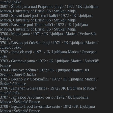
Jurečič Jožko
3697 / Široka jama nad Praprotno drago / 1972 / JK Ljubljana
Matica, University of Bristol SS / Štrukelj Mitja
3698 / Snežni kotel pod Tremi kaliči / 1972 / JK Ljubljana
Matica, University of Bristol SS / Štrukelj Mitja
3699 / Brezence pod Tremi kaliči / 1972 / JK Ljubljana
Matica, University of Bristol SS / Štrukelj Mitja
3700 / Mejna jama / 1971 / JK Ljubljana Matica / Verbovšek
Renato
3701 / Brezno pri Orleški dragi / 1971 / JK Ljubljana Matica /
Jurečič Jožko
3702 / Jama ob meji / 1971 / JK Ljubljana Matica / Otorepec
Jože
3703 / Gromova jama / 1972 / JK Ljubljana Matica / Šušteršič
France
3704 / Huslova pečina / 1972 / JK Ljubljana Matica, JD
Sežana / Jurečič Jožko
3705 / Brezno 2 v Golokračini / 1972 / JK Ljubljana Matica /
Šušteršič France
3706 / Jama vrh Golega hriba / 1972 / JK Ljubljana Matica /
Jurečič Jožko
3707 / Jama pod Javorniško cesto / 1972 / JK Ljubljana
Matica / Šušteršič France
3708 / Brezno 1 pod Javorniško cesto / 1972 / JK Ljubljana
Matica / Šušteršič France